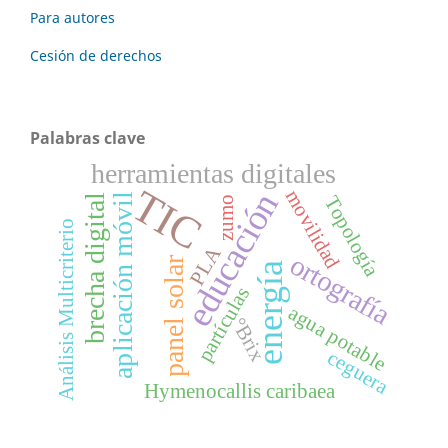
Para autores
Cesión de derechos
Palabras clave
herramientas digitales
TIC
educación
movilidad
aplicación móvil
brecha digital
Topología
zumo
Análisis Multicriterio
PLA
ortografía
panel solar
energía
partículas
agua potable
°Brix
ceguera
Hymenocallis caribaea