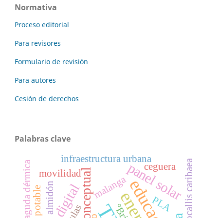
Normativa
Proceso editorial
Para revisores
Formulario de revisión
Para autores
Cesión de derechos
Palabras clave
infraestructura urbana
Hymenocallis caribaea
toxicidad aguda dérmica
panel solar
ceguera
diseño conceptual
movilidad
malanga
educación
almidón
brecha digital
agua potable
energía
PLA
°Brix