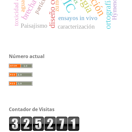
TIC
partículas
ortografía
zumo
ensayos in vivo
Paisajismo
caracterización
Número actual
Contador de Visitas