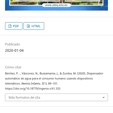
PDF
HTML
Publicado
2020-01-04
Cómo citar
Benítez, P. ., Vásconez, N., Bustamante, J., & Zumba, M. (2020). Dispensador
automático de agua para el consumo humano usando dispositivos
telemáticos.
Revista InGenio
,
3
(1), 89–101.
https://doi.org/10.18779/ingenio.v3i1.333
Más formatos de cita