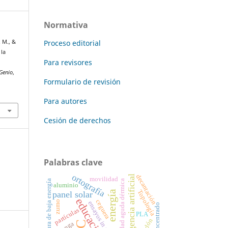
Normativa
 M., &
Proceso editorial
 la
Para revisores
nGenio
,
Formulario de revisión
Para autores
Cesión de derechos
Palabras clave
ortografía
decantación
Inteligencia artificial
movilidad
Fractura de baja energía
toxicidad aguda dérmica
aluminio
energía
Topología
panel solar
educación
ceguera
zumo
ensayos in vivo
concentrado
partículas
PLA