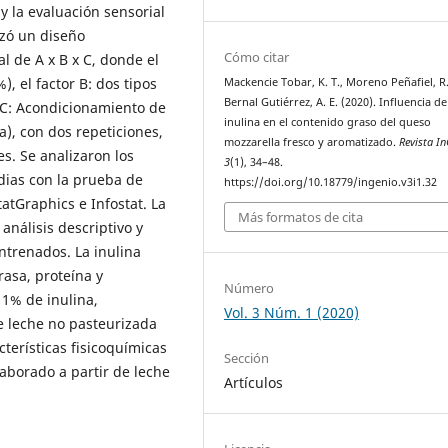
 y la evaluación sensorial
lizó un diseño
Cómo citar
l de A x B x C, donde el
), el factor B: dos tipos
Mackencie Tobar, K. T., Moreno Peñafiel, R.
Bernal Gutiérrez, A. E. (2020). Influencia de
 C: Acondicionamiento de
inulina en el contenido graso del queso
), con dos repeticiones,
mozzarella fresco y aromatizado.
Revista I
s. Se analizaron los
3
(1), 34–48.
dias con la prueba de
https://doi.org/10.18779/ingenio.v3i1.32
atGraphics e Infostat. La
Más formatos de cita
análisis descriptivo y
ntrenados. La inulina
rasa, proteína y
Número
 1% de inulina,
Vol. 3 Núm. 1 (2020)
e leche no pasteurizada
cterísticas fisicoquímicas
Sección
laborado a partir de leche
Artículos