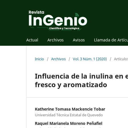
Actual
Archivos
Avisos
Llamada de Artíc
Inicio
/
Archivos
/
Vol. 3 Núm. 1 (2020)
/
Artículo
Influencia de la inulina en
fresco y aromatizado
Katherine Tomasa Mackencie Tobar
Universidad Técnica Estatal de Quevedo
Raquel Marianela Moreno Peñafiel