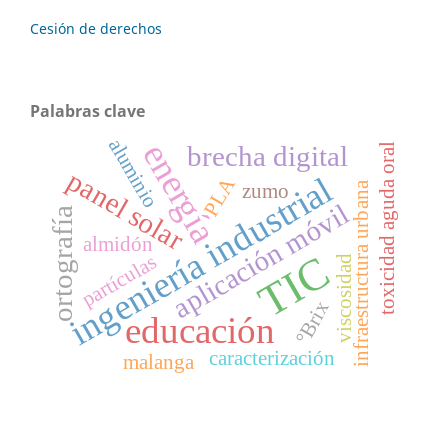
Cesión de derechos
Palabras clave
aluminio
energía
brecha digital
toxicidad aguda oral
panel solar
ingeniería industrial
PLA
zumo
infraestructura urbana
aplicación móvil
ortografía
almidón
TIC
partículas
viscosidad
°Brix
educación
caracterización
malanga