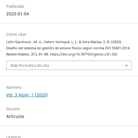
Publicado
2020-01-04
Cómo citar
León Ganchozo , M. U., Valero Yarlequé, L. J., & Vera Macías, S. D. (2020).
Diseño del sistema de gestión de activos físicos según norma ISO 55001:2014.
Revista InGenio
,
3
(1), 81–88. https://doi.org/10.18779/ingenio.v3i1.332
Más formatos de cita
Número
Vol. 3 Núm. 1 (2020)
Sección
Artículos
Licencia