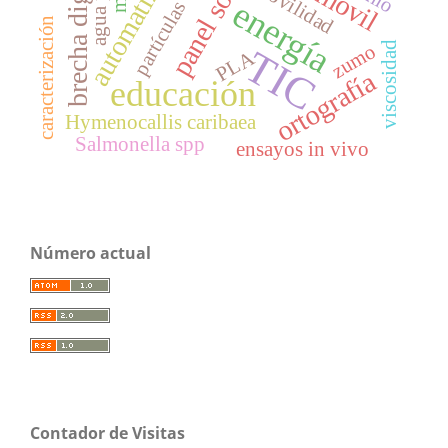
automatización
brecha digital
panel solar
movilidad
energía
partículas
caracterización
viscosidad
zumo
TIC
PLA
ortografía
educación
Hymenocallis caribaea
Salmonella spp
ensayos in vivo
Número actual
Contador de Visitas