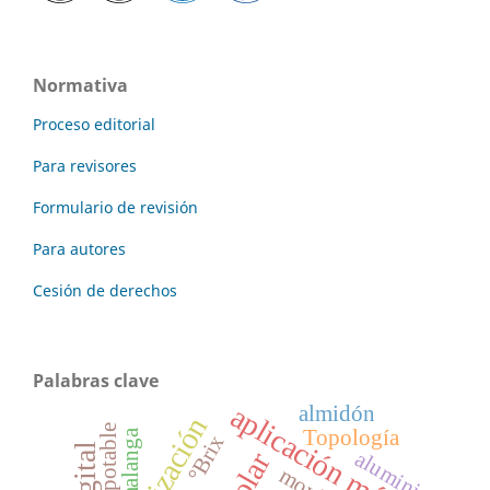
Normativa
Proceso editorial
Para revisores
Formulario de revisión
Para autores
Cesión de derechos
Palabras clave
aplicación móvil
almidón
agua potable
Topología
malanga
°Brix
aluminio