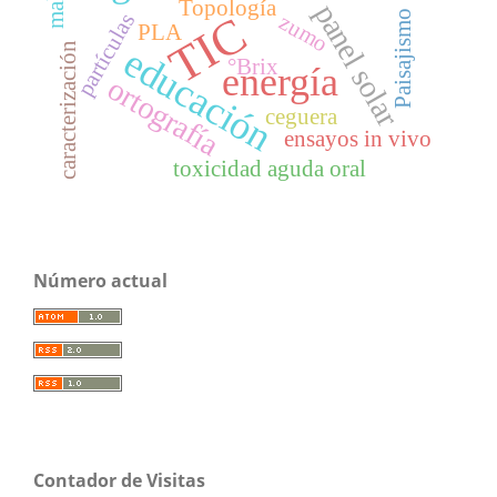
Topología
panel solar
TIC
Paisajismo
partículas
zumo
PLA
caracterización
educación
°Brix
energía
ortografía
ceguera
ensayos in vivo
toxicidad aguda oral
Número actual
Contador de Visitas