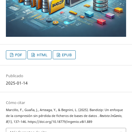
PDF
HTML
EPUB
Publicado
2025-01-14
Cómo citar
Marcillo, F., Guaña, J., Arteaga, Y., & Begnini, L. (2025). Bandizip: Un enfoque
de la compresión sin pérdida de ficheros de bases de datos .
Revista InGenio
,
8
(1), 137–146. https://doi.org/10.18779/ingenio.v8i1.889