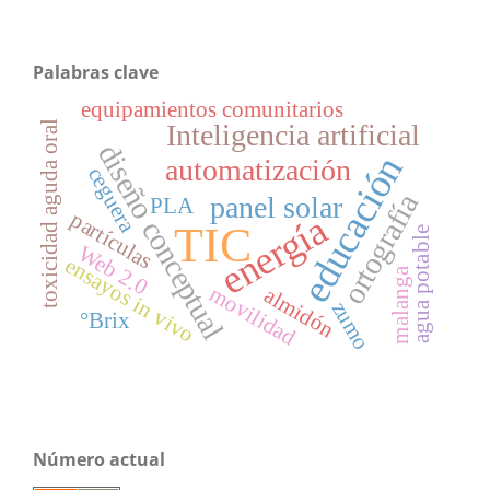
Palabras clave
equipamientos comunitarios
Inteligencia artificial
toxicidad aguda oral
diseño conceptual
educación
automatización
ceguera
ortografía
panel solar
PLA
partículas
energía
TIC
agua potable
Web 2.0
ensayos in vivo
malanga
movilidad
almidón
zumo
°Brix
Número actual