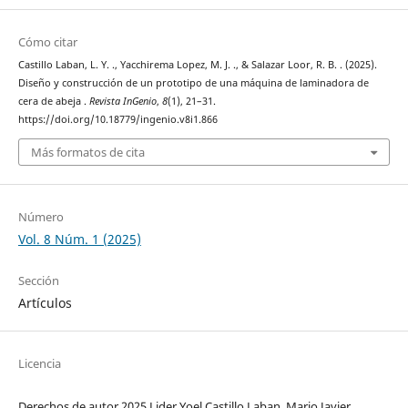
Cómo citar
Castillo Laban, L. Y. ., Yacchirema Lopez, M. J. ., & Salazar Loor, R. B. . (2025).
Diseño y construcción de un prototipo de una máquina de laminadora de
cera de abeja .
Revista InGenio
,
8
(1), 21–31.
https://doi.org/10.18779/ingenio.v8i1.866
Más formatos de cita
Número
Vol. 8 Núm. 1 (2025)
Sección
Artículos
Licencia
Derechos de autor 2025 Lider Yoel Castillo Laban, Mario Javier