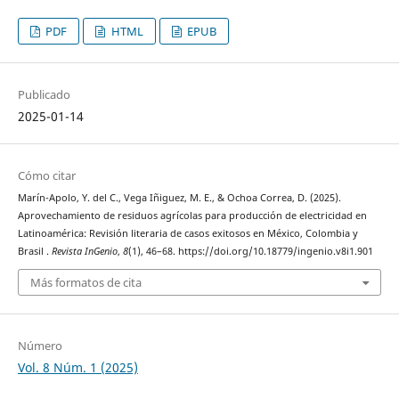
PDF
HTML
EPUB
Publicado
2025-01-14
Cómo citar
Marín-Apolo, Y. del C., Vega Iñiguez, M. E., & Ochoa Correa, D. (2025).
Aprovechamiento de residuos agrícolas para producción de electricidad en
Latinoamérica: Revisión literaria de casos exitosos en México, Colombia y
Brasil .
Revista InGenio
,
8
(1), 46–68. https://doi.org/10.18779/ingenio.v8i1.901
Más formatos de cita
Número
Vol. 8 Núm. 1 (2025)