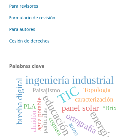
Para revisores
Formulario de revisión
Para autores
Cesión de derechos
Palabras clave
ingeniería industrial
brecha digital
TIC
Topología
Paisajismo
educación
caracterización
agua potable
panel solar
PLA
°Brix
partículas
energía
almidón
ortografía
ceguera
zumo