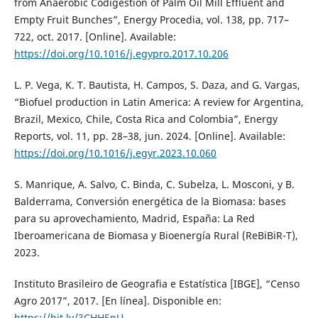
from Anaerobic Codigestion of Palm Oil Mill Effluent and
Empty Fruit Bunches”, Energy Procedia, vol. 138, pp. 717–
722, oct. 2017. [Online]. Available:
https://doi.org/10.1016/j.egypro.2017.10.206
L. P. Vega, K. T. Bautista, H. Campos, S. Daza, and G. Vargas,
“Biofuel production in Latin America: A review for Argentina,
Brazil, Mexico, Chile, Costa Rica and Colombia”, Energy
Reports, vol. 11, pp. 28–38, jun. 2024. [Online]. Available:
https://doi.org/10.1016/j.egyr.2023.10.060
S. Manrique, A. Salvo, C. Binda, C. Subelza, L. Mosconi, y B.
Balderrama, Conversión energética de la Biomasa: bases
para su aprovechamiento, Madrid, España: La Red
Iberoamericana de Biomasa y Bioenergía Rural (ReBiBiR-T),
2023.
Instituto Brasileiro de Geografia e Estatística [IBGE], “Censo
Agro 2017”, 2017. [En línea]. Disponible en:
https://bit.ly/3CHH5pU