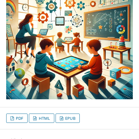
PDF
HTML
EPUB