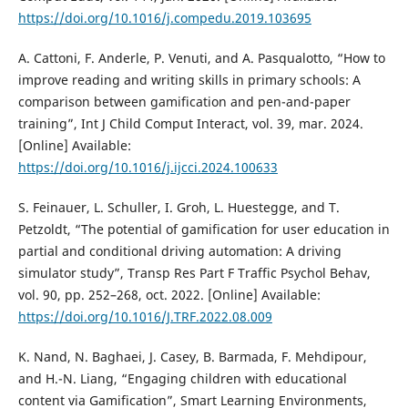
https://doi.org/10.1016/j.compedu.2019.103695
A. Cattoni, F. Anderle, P. Venuti, and A. Pasqualotto, “How to
improve reading and writing skills in primary schools: A
comparison between gamification and pen-and-paper
training”, Int J Child Comput Interact, vol. 39, mar. 2024.
[Online] Available:
https://doi.org/10.1016/j.ijcci.2024.100633
S. Feinauer, L. Schuller, I. Groh, L. Huestegge, and T.
Petzoldt, “The potential of gamification for user education in
partial and conditional driving automation: A driving
simulator study”, Transp Res Part F Traffic Psychol Behav,
vol. 90, pp. 252–268, oct. 2022. [Online] Available:
https://doi.org/10.1016/J.TRF.2022.08.009
K. Nand, N. Baghaei, J. Casey, B. Barmada, F. Mehdipour,
and H.-N. Liang, “Engaging children with educational
content via Gamification”, Smart Learning Environments,