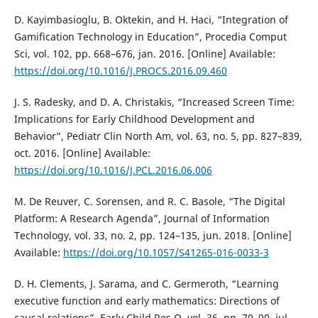
D. Kayimbasioglu, B. Oktekin, and H. Haci, “Integration of
Gamification Technology in Education”, Procedia Comput
Sci, vol. 102, pp. 668–676, jan. 2016. [Online] Available:
https://doi.org/10.1016/J.PROCS.2016.09.460
J. S. Radesky, and D. A. Christakis, “Increased Screen Time:
Implications for Early Childhood Development and
Behavior”, Pediatr Clin North Am, vol. 63, no. 5, pp. 827–839,
oct. 2016. [Online] Available:
https://doi.org/10.1016/J.PCL.2016.06.006
M. De Reuver, C. Sorensen, and R. C. Basole, “The Digital
Platform: A Research Agenda”, Journal of Information
Technology, vol. 33, no. 2, pp. 124–135, jun. 2018. [Online]
Available:
https://doi.org/10.1057/S41265-016-0033-3
D. H. Clements, J. Sarama, and C. Germeroth, “Learning
executive function and early mathematics: Directions of
causal relations”, Early Child Res Q, vol. 36, pp. 79–90, jul.