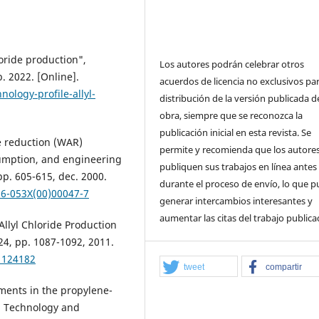
loride production",
Los autores podrán celebrar otros
b. 2022. [Online].
acuerdos de licencia no exclusivos par
logy-profile-allyl-
distribución de la versión publicada de
obra, siempre que se reconozca la
publicación inicial en esta revista. Se
e reduction (WAR)
permite y recomienda que los autore
umption, and engineering
publiquen sus trabajos en línea antes
p. 605-615, dec. 2000.
durante el proceso de envío, lo que 
56-053X(00)00047-7
generar intercambios interesantes y
aumentar las citas del trabajo publica
Allyl Chloride Production
24, pp. 1087-1092, 2011.
1124182
tweet
compartir
ements in the propylene-
al Technology and