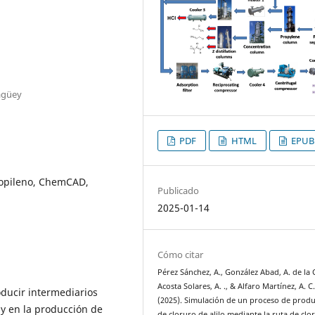
agüey
PDF
HTML
EPUB
propileno, ChemCAD,
Publicado
2025-01-14
Cómo citar
Pérez Sánchez, A., González Abad, A. de la C
Acosta Solares, A. ., & Alfaro Martínez, A. C.
oducir intermediarios
(2025). Simulación de un proceso de prod
 y en la producción de
de cloruro de alilo mediante la ruta de clo