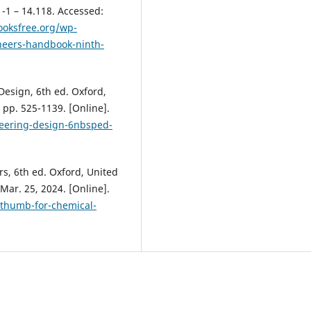
-1 – 14.118. Accessed:
ooksfree.org/wp-
neers-handbook-ninth-
Design, 6th ed. Oxford,
pp. 525-1139. [Online].
eering-design-6nbsped-
rs, 6th ed. Oxford, United
Mar. 25, 2024. [Online].
-thumb-for-chemical-