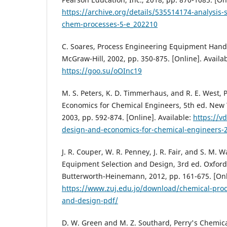
https://archive.org/details/535514174-analysis-
chem-processes-5-e_202210
C. Soares, Process Engineering Equipment Hand
McGraw-Hill, 2002, pp. 350-875. [Online]. Availab
https://goo.su/oOInc19
M. S. Peters, K. D. Timmerhaus, and R. E. West, 
Economics for Chemical Engineers, 5th ed. New 
2003, pp. 592-874. [Online]. Available:
https://v
design-and-economics-for-chemical-engineers-
J. R. Couper, W. R. Penney, J. R. Fair, and S. M. 
Equipment Selection and Design, 3rd ed. Oxfor
Butterworth-Heinemann, 2012, pp. 161-675. [Onli
https://www.zuj.edu.jo/download/chemical-proc
and-design-pdf/
D. W. Green and M. Z. Southard, Perry's Chemic