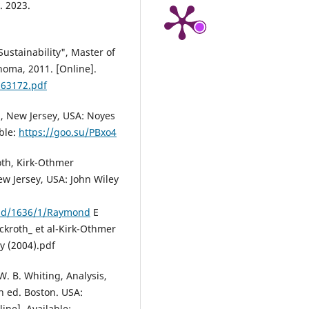
. 2023.
Sustainability", Master of
homa, 2011. [Online].
263172.pdf
ed, New Jersey, USA: Noyes
able:
https://goo.su/PBxo4
roth, Kirk-Othmer
w Jersey, USA: John Wiley
ac.id/1636/1/Raymond
E
ckroth_ et al-Kirk-Othmer
y (2004).pdf
W. B. Whiting, Analysis,
h ed. Boston. USA:
ine]. Available: