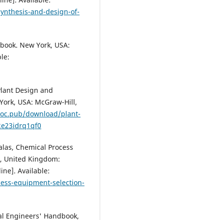
synthesis-and-design-of-
book. New York, USA:
le:
Plant Design and
York, USA: McGraw-Hill,
doc.pub/download/plant-
2e23idrq1qf0
Walas, Chemical Process
d, United Kingdom:
ne]. Available:
ess-equipment-selection-
al Engineers' Handbook,