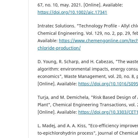
67, no. 10, may. 2021. [Online]. Available:
https://doi.org/10.1002/aic.17341
Intratec Solutions. "Technology Profile - Allyl ch
Chemical Engineering. Vol. 129, no. 2, pp. 29, fe
Available:
https://www.chemengonline.com/techno
chloride-production/
D. Young, R. Scharp, and H. Cabezas, "The wast
algorithm: environmental impacts, energy cons
economics", Waste Management, vol. 20, no. 8, p
[Online]. Available:
https://doi.org/10.1016/S09
Turja, and M. Demichela, "Risk Based Design of 
Plant", Chemical Engineering Transactions, vol. 
[Online]. Available:
https://doi.org/10.3303/CET
L. Madej, and A. A. Kiss, "Eco-efficiency improv
to-epichlorohydrin process", Journal of Chemic