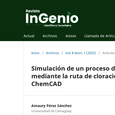
Actual
Archivos
Avisos
Llamada de Artíc
Inicio
/
Archivos
/
Vol. 8 Núm. 1 (2025)
/
Artículo
Simulación de un proceso de
mediante la ruta de cloraci
ChemCAD
Amaury Pérez Sánchez
Universidad de Camagüey