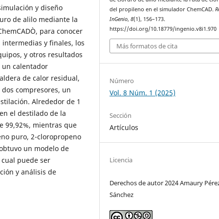
 simulación y diseño
del propileno en el simulador ChemCAD.
R
ro de alilo mediante la
InGenio
,
8
(1), 156–173.
https://doi.org/10.18779/ingenio.v8i1.970
r ChemCADÒ, para conocer
 intermedias y finales, los
Más formatos de cita
uipos, y otros resultados
e un calentador
ldera de calor residual,
Número
, dos compresores, un
Vol. 8 Núm. 1 (2025)
tilación. Alrededor de 1
en el destilado de la
Sección
de 99,92%, mientras que
Artículos
no puro, 2-cloropropeno
 obtuvo un modelo de
Licencia
 cual puede ser
ión y análisis de
Derechos de autor 2024 Amaury Pére
Sánchez