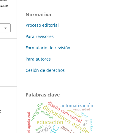
evista
Normativa
Proceso editorial
Para revisores
Formulario de revisión
Para autores
Cesión de derechos
Palabras clave
diseño conceptual
ortografía
automatización
dispositivos móviles
viscosidad
partículas
z
malanga
°Brix
toxicidad aguda oral
educación
PLA
ceguera
energía
panel solar
TIC
zumo