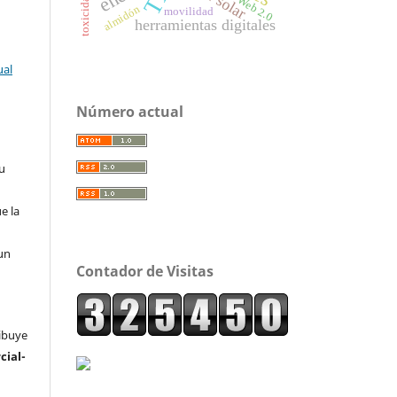
Web 2.0
almidón
movilidad
herramientas digitales
ual
Número actual
su
e la
un
Contador de Visitas
ribuye
ial-