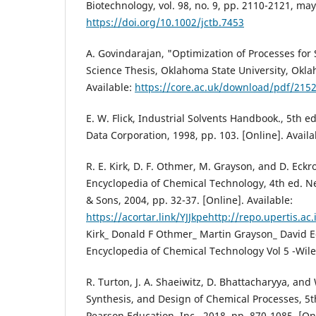
Biotechnology, vol. 98, no. 9, pp. 2110-2121, may
https://doi.org/10.1002/jctb.7453
A. Govindarajan, "Optimization of Processes for 
Science Thesis, Oklahoma State University, Okla
Available:
https://core.ac.uk/download/pdf/215
E. W. Flick, Industrial Solvents Handbook., 5th 
Data Corporation, 1998, pp. 103. [Online]. Avail
R. E. Kirk, D. F. Othmer, M. Grayson, and D. Eck
Encyclopedia of Chemical Technology, 4th ed. Ne
& Sons, 2004, pp. 32-37. [Online]. Available:
https://acortar.link/YJJkpehttp://repo.upertis.
Kirk_ Donald F Othmer_ Martin Grayson_ David E
Encyclopedia of Chemical Technology Vol 5 -Wile
R. Turton, J. A. Shaeiwitz, D. Bhattacharyya, and 
Synthesis, and Design of Chemical Processes, 5t
Pearson Education, Inc., 2018, pp. 870-1085. [Onl