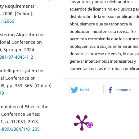
Los autores podrán celebrar otros
ity Requirements”,
acuerdos de licencia no exclusivos par
. 2000. [Online].
distribución de la versión publicada de
3.12066
obra, siempre que se reconozca la
publicación inicial en esta revista. Se
ustering Algorithm for
permite y recomienda que los autore
tional Conference on
publiquen sus trabajos en línea antes
), Springer, 2024.
durante el proceso de envío, lo que 
-981-97-4045-1_2
generar intercambios interesantes y
aumentar las citas del trabajo publica
 intelligent system for
nal Conference on
08, pp. 363–366. [Online].
tweet
compartir
79
mulation of Fiber to the
 Conference Series:
1, p. 012051, 2018.
7-899X/384/1/012051