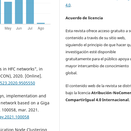
4.0
.
Acuerdo de licencia
Esta revista ofrece acceso gratuito a 
contenido a través de su sitio web,
siguiendo el principio de que hacer qu
investigación esté disponible
gratuitamente para el público apoya 
mayor intercambio de conocimiento
es in HFC networks”, in
global.
CON), 2020. [Online].
523.2020.9505550
El contenido web de la revista se dist
bajo la licencia
Atribución-NoComerc
ign, implementation and
CompartirIgual 4.0 Internacional.
s network based on a Giga
. 100058, mar. 2021.
ray.2021.100058
nication Node Clustering