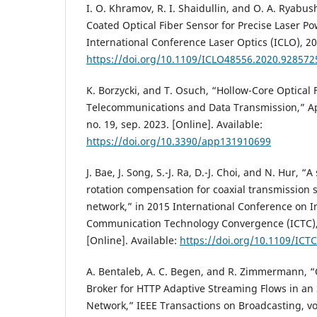
I. O. Khramov, R. I. Shaidullin, and O. A. Ryabu
Coated Optical Fiber Sensor for Precise Laser 
International Conference Laser Optics (ICLO), 202
https://doi.org/10.1109/ICLO48556.2020.928572
K. Borzycki, and T. Osuch, “Hollow-Core Optical F
Telecommunications and Data Transmission,” App
no. 19, sep. 2023. [Online]. Available:
https://doi.org/10.3390/app131910699
J. Bae, J. Song, S.-J. Ra, D.-J. Choi, and N. Hur,
rotation compensation for coaxial transmission 
network,” in 2015 International Conference on 
Communication Technology Convergence (ICTC),
[Online]. Available:
https://doi.org/10.1109/ICT
A. Bentaleb, A. C. Begen, and R. Zimmermann,
Broker for HTTP Adaptive Streaming Flows in a
Network,” IEEE Transactions on Broadcasting, vol