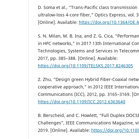
D. Soma et al., “Trans-Pacific class transmissio
ultralow-loss 4-core fiber,” Optics Express, vol. 3
[Online]. Available:
https://doi.org/10.1364/OE.
S. N. Milan, M. B. Ina, and Z. G. Cica, “Perform
in HFC networks,” in 2017 13th International C
Technologies, Systems and Services in Telecomm
2017, pp. 385–388. [Online]. Available:
https://doi.org/10.1109/TELSKS.2017.8246305
Z. Zhu, “Design green Hybrid Fiber-Coaxial netw
cooperative approach,” in 2012 IEEE Internatio
Communications (ICC), 2012, pp. 3165–3169. [Onl
https://doi.org/10.1109/ICC.2012.6363640
B. Berscheid, and C. Howlett, “Full Duplex DOCS
Challenges”, IEEE Communications Magazine, vol.
2019. [Online]. Available:
https://doi.org/10.1