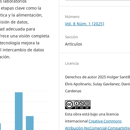
s laboratorios
 etapas clave como la
tica y la alimentación,
Número
isión de datos,
Vol. 8 Núm. 1 (2025)
dad adecuada para
rece una visión completa
Sección
tecnología mejora la
Artículos
 el intercambio de datos
ación.
Licencia
Derechos de autor 2025 Holger Santill
Elvis Apolinario, Sulay Gavilanez, Davi
Cardenas
Esta obra está bajo una licencia
internacional
Creative Commons
Atribución-NoComercial-CompartirIg