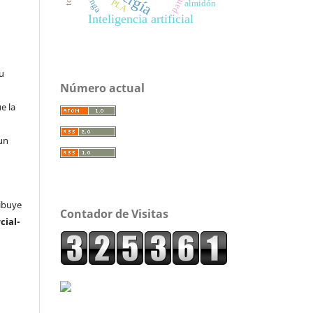
PLA
almidón
Inteligencia artificial
su
Número actual
e la
un
ribuye
Contador de Visitas
ial-