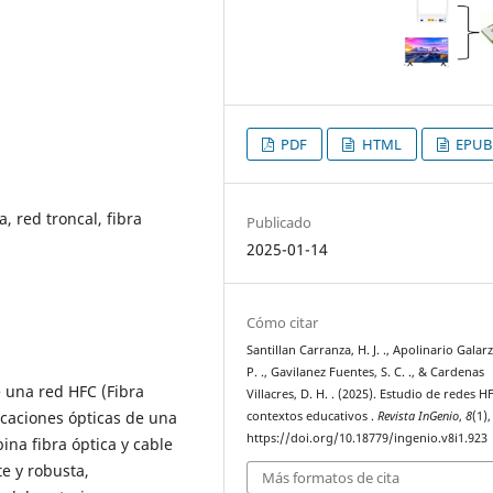
PDF
HTML
EPUB
, red troncal, fibra
Publicado
2025-01-14
Cómo citar
Santillan Carranza, H. J. ., Apolinario Galarza
P. ., Gavilanez Fuentes, S. C. ., & Cardenas
e una red HFC (Fibra
Villacres, D. H. . (2025). Estudio de redes H
icaciones ópticas de una
contextos educativos .
Revista InGenio
,
8
(1)
https://doi.org/10.18779/ingenio.v8i1.923
ina fibra óptica y cable
te y robusta,
Más formatos de cita