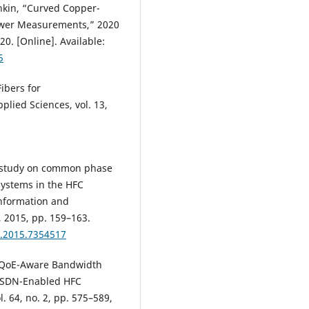
shkin, “Curved Copper-
Power Measurements,” 2020
0. [Online]. Available:
5
ibers for
lied Sciences, vol. 13,
 “A study on common phase
systems in the HFC
Information and
 2015, pp. 159–163.
C.2015.7354517
 “QoE-Aware Bandwidth
n SDN-Enabled HFC
. 64, no. 2, pp. 575–589,