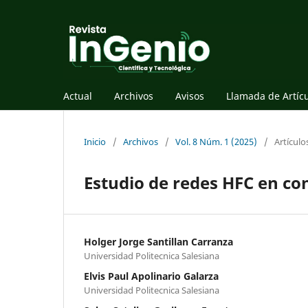
Actual
Archivos
Avisos
Llamada de Artíc
Inicio
/
Archivos
/
Vol. 8 Núm. 1 (2025)
/
Artículo
Estudio de redes HFC en co
Holger Jorge Santillan Carranza
Universidad Politecnica Salesiana
Elvis Paul Apolinario Galarza
Universidad Politecnica Salesiana