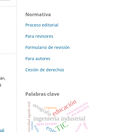
Normativa
Proceso editorial
Para revisores
Formulario de revisión
Para autores
Cesión de derechos
án,
d
Palabras clave
educación
caracterización
toxicidad aguda oral
ortografía
decantación
ceguera
ingeniería industrial
TIC
°Brix
zumo
agua potable
partículas
energía
malanga
ual