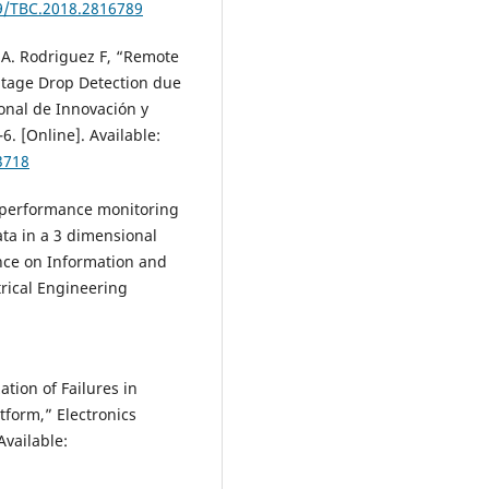
09/TBC.2018.2816789
. A. Rodriguez F, “Remote
ltage Drop Detection due
onal de Innovación y
6. [Online]. Available:
3718
 performance monitoring
a in a 3 dimensional
ence on Information and
rical Engineering
ation of Failures in
tform,” Electronics
Available: