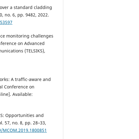
n over a standard cladding
0, no. 6, pp. 9482, 2022.
453597
ance monitoring challenges
onference on Advanced
unications (TELSIKS),
orks: A traffic-aware and
nal Conference on
ine]. Available:
IS: Opportunities and
 57, no. 8, pp. 28–33,
109/MCOM.2019.1800851