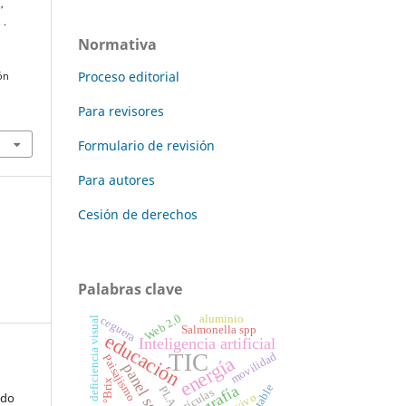
,
 .
Normativa
Proceso editorial
ón
Para revisores
Formulario de revisión
Para autores
Cesión de derechos
Palabras clave
Web 2.0
aluminio
ceguera
deficiencia visual
Salmonella spp
educación
Inteligencia artificial
TIC
movilidad
Paisajismo
energía
panel solar
°Brix
ortografía
PLA
partículas
ndo