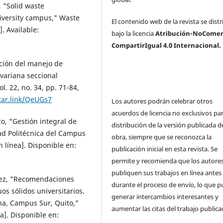
, "Solid waste
niversity campus," Waste
El contenido web de la revista se dist
. Available:
bajo la licencia
Atribución-NoComerc
CompartirIgual 4.0 Internacional.
ación del manejo de
ivariana seccional
. 22, no. 34, pp. 71-84,
rtar.link/QeUGs7
Los autores podrán celebrar otros
acuerdos de licencia no exclusivos par
o, "Gestión integral de
distribución de la versión publicada de
ad Politécnica del Campus
obra, siempre que se reconozca la
 línea]. Disponible en:
publicación inicial en esta revista. Se
permite y recomienda que los autore
publiquen sus trabajos en línea antes
chez, "Recomendaciones
durante el proceso de envío, lo que 
uos sólidos universitarios.
generar intercambios interesantes y
ana, Campus Sur, Quito,"
aumentar las citas del trabajo publica
ea]. Disponible en: