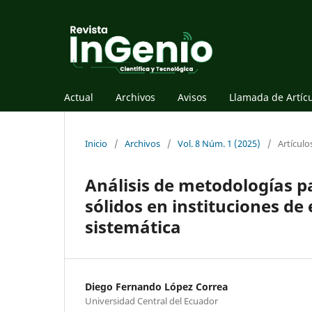
Actual
Archivos
Avisos
Llamada de Artíc
Inicio
/
Archivos
/
Vol. 8 Núm. 1 (2025)
/
Artículo
Análisis de metodologías pa
sólidos en instituciones de
sistemática
Diego Fernando López Correa
Universidad Central del Ecuador