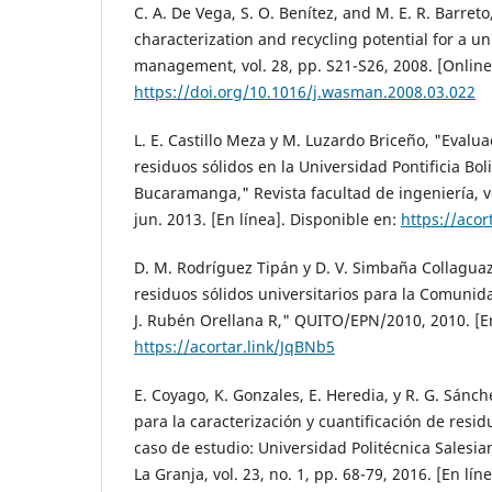
C. A. De Vega, S. O. Benítez, and M. E. R. Barreto
characterization and recycling potential for a u
management, vol. 28, pp. S21-S26, 2008. [Online]
https://doi.org/10.1016/j.wasman.2008.03.022
L. E. Castillo Meza y M. Luzardo Briceño, "Evalu
residuos sólidos en la Universidad Pontificia Bol
Bucaramanga," Revista facultad de ingeniería, vol
jun. 2013. [En línea]. Disponible en:
https://aco
D. M. Rodríguez Tipán y D. V. Simbaña Collaguaz
residuos sólidos universitarios para la Comunid
J. Rubén Orellana R," QUITO/EPN/2010, 2010. [En
https://acortar.link/JqBNb5
E. Coyago, K. Gonzales, E. Heredia, y R. G. Sán
para la caracterización y cuantificación de resid
caso de estudio: Universidad Politécnica Salesi
La Granja, vol. 23, no. 1, pp. 68-79, 2016. [En lín