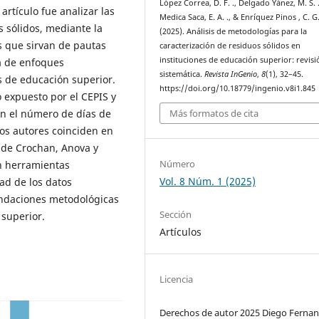
López Correa, D. F. ., Delgado Yánez, M. S. .
artículo fue analizar las
Medica Saca, E. A. ., & Enríquez Pinos , C. G.
s sólidos, mediante la
(2025). Análisis de metodologías para la
s que sirvan de pautas
caracterización de residuos sólidos en
instituciones de educación superior: revisi
ia de enfoques
sistemática.
Revista InGenio
,
8
(1), 32–45.
s de educación superior.
https://doi.org/10.18779/ingenio.v8i1.845
expuesto por el CEPIS y
en el número de días de
Más formatos de cita
los autores coinciden en
 de Crochan, Anova y
Número
en herramientas
Vol. 8 Núm. 1 (2025)
ad de los datos
endaciones metodológicas
Sección
 superior.
Artículos
Licencia
Derechos de autor 2025 Diego Ferna