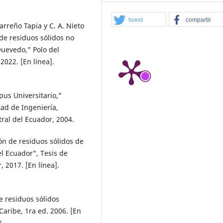
tweet
compartir
Carreño Tapia y C. A. Nieto
 de residuos sólidos no
Quevedo," Polo del
2022. [En línea].
pus Universitario,"
tad de Ingeniería,
ral del Ecuador, 2004.
ión de residuos sólidos de
el Ecuador", Tesis de
 2017. [En línea].
e residuos sólidos
aribe, 1ra ed. 2006. [En
8