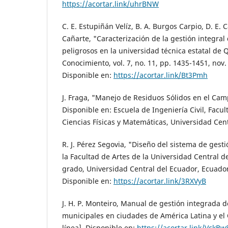
https://acortar.link/uhrBNW
C. E. Estupiñán Velíz, B. A. Burgos Carpio, D. E. 
Cañarte, "Caracterización de la gestión integral
peligrosos en la universidad técnica estatal de 
Conocimiento, vol. 7, no. 11, pp. 1435-1451, nov. 
Disponible en:
https://acortar.link/Bt3Pmh
J. Fraga, "Manejo de Residuos Sólidos en el Cam
Disponible en: Escuela de Ingeniería Civil, Facul
Ciencias Físicas y Matemáticas, Universidad Cent
R. J. Pérez Segovia, "Diseño del sistema de gest
la Facultad de Artes de la Universidad Central d
grado, Universidad Central del Ecuador, Ecuador,
Disponible en:
https://acortar.link/3RXVyB
J. H. P. Monteiro, Manual de gestión integrada d
municipales en ciudades de América Latina y el C
línea]. Disponible en:
https://acortar.link/VckBw