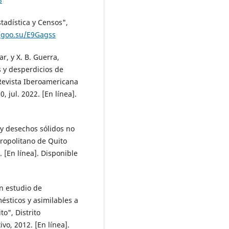
adística y Censos",
//goo.su/E9Gagss
ar, y X. B. Guerra,
s y desperdicios de
 Revista Iberoamericana
, jul. 2022. [En línea].
 y desechos sólidos no
tropolitano de Quito
 [En línea]. Disponible
un estudio de
ésticos y asimilables a
o", Distrito
vo, 2012. [En línea].