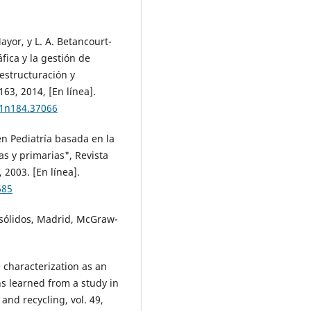
yor, y L. A. Betancourt-
fica y la gestión de
 estructuración y
163, 2014, [En línea].
81n184.37066
n Pediatría basada en la
as y primarias", Revista
 2003. [En línea].
685
 sólidos, Madrid, McGraw-
 characterization as an
 learned from a study in
nd recycling, vol. 49,