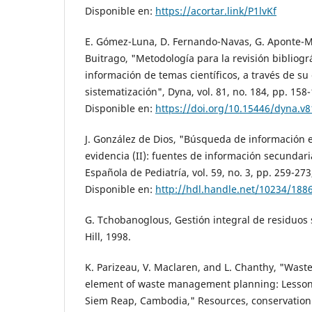
Disponible en:
https://acortar.link/P1lvKf
E. Gómez-Luna, D. Fernando-Navas, G. Aponte-Ma
Buitrago, "Metodología para la revisión bibliográ
información de temas científicos, a través de su
sistematización", Dyna, vol. 81, no. 184, pp. 158-
Disponible en:
https://doi.org/10.15446/dyna.v
J. González de Dios, "Búsqueda de información e
evidencia (II): fuentes de información secundari
Española de Pediatría, vol. 59, no. 3, pp. 259-273,
Disponible en:
http://hdl.handle.net/10234/188
G. Tchobanoglous, Gestión integral de residuos
Hill, 1998.
K. Parizeau, V. Maclaren, and L. Chanthy, "Waste
element of waste management planning: Lessons
Siem Reap, Cambodia," Resources, conservation a