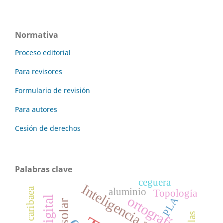
Normativa
Proceso editorial
Para revisores
Formulario de revisión
Para autores
Cesión de derechos
Palabras clave
ceguera
Inteligencia artificial
aluminio
Topología
ortografía
PLA