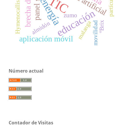
Hymenocallis caribaea
brecha digital
panel solar
partículas
TIC
energía
educación
zumo
malanga
°Brix
almidón
movilidad
aplicación móvil
Número actual
Contador de Visitas