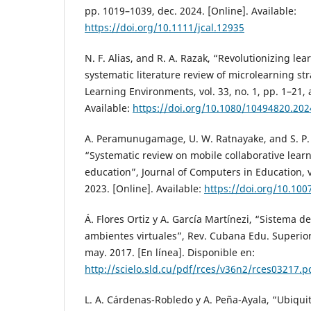
pp. 1019–1039, dec. 2024. [Online]. Available:
https://doi.org/10.1111/jcal.12935
N. F. Alias, and R. A. Razak, “Revolutionizing lear
systematic literature review of microlearning str
Learning Environments, vol. 33, no. 1, pp. 1–21, 
Available:
https://doi.org/10.1080/10494820.20
A. Peramunugamage, U. W. Ratnayake, and S. P
“Systematic review on mobile collaborative lear
education”, Journal of Computers in Education, vo
2023. [Online]. Available:
https://doi.org/10.10
Á. Flores Ortiz y A. García Martínezi, “Sistema 
ambientes virtuales”, Rev. Cubana Edu. Superior, 
may. 2017. [En línea]. Disponible en:
http://scielo.sld.cu/pdf/rces/v36n2/rces03217.p
L. A. Cárdenas-Robledo y A. Peña-Ayala, “Ubiqui