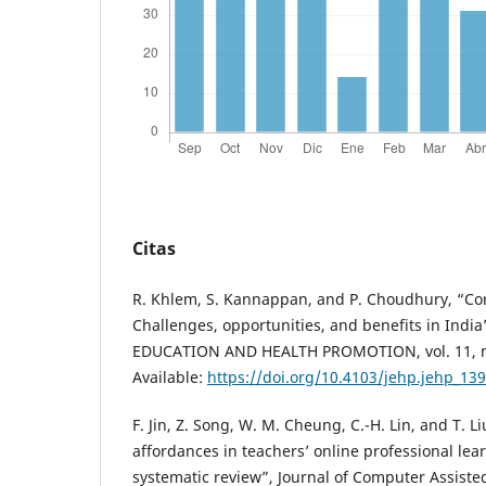
Citas
R. Khlem, S. Kannappan, and P. Choudhury, “Co
Challenges, opportunities, and benefits in Indi
EDUCATION AND HEALTH PROMOTION, vol. 11, no.
Available:
https://doi.org/10.4103/jehp.jehp_13
F. Jin, Z. Song, W. M. Cheung, C.-H. Lin, and T. L
affordances in teachers’ online professional le
systematic review”, Journal of Computer Assisted 