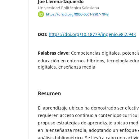
Joe Llerena-Izquierdo
Universidad Politécnica Salesiana
https://orcid.org/0000-0001-9907-7048
DOI:
https://doi.org/10.18779/ingenio.v8i2.943
Palabras clave:
Competencias digitales, potencia
educación en entornos híbridos, tecnología edu
digitales, enseñanza media
Resumen
El aprendizaje ubicuo ha demostrado ser efect
requieren acceso continuo a contenidos curricul
propuso estrategias de aprendizaje ubicuo med
en la enseñanza media, adoptando un enfoque e
análisis bibliométrico. Se llevó a cabo una activ