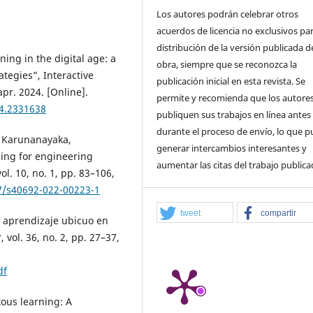
Los autores podrán celebrar otros
acuerdos de licencia no exclusivos par
distribución de la versión publicada de
ning in the digital age: a
obra, siempre que se reconozca la
ategies”, Interactive
publicación inicial en esta revista. Se
apr. 2024. [Online].
permite y recomienda que los autore
24.2331638
publiquen sus trabajos en línea antes
durante el proceso de envío, lo que 
. Karunanayaka,
generar intercambios interesantes y
ning for engineering
aumentar las citas del trabajo publica
l. 10, no. 1, pp. 83–106,
07/s40692-022-00223-1
tweet
compartir
de aprendizaje ubicuo en
vol. 36, no. 2, pp. 27–37,
df
tous learning: A