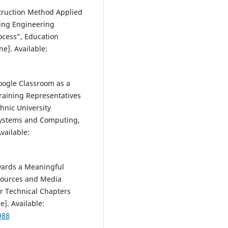
nstruction Method Applied
ing Engineering
ocess”, Education
ne]. Available:
Google Classroom as a
raining Representatives
chnic University
 Systems and Computing,
Available:
owards a Meaningful
esources and Media
or Technical Chapters
e]. Available:
988