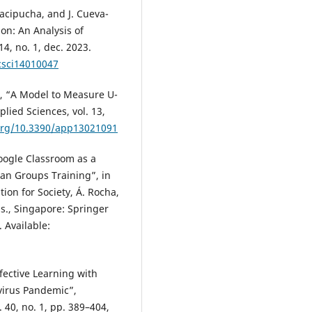
acipucha, and J. Cueva-
ion: An Analysis of
14, no. 1, dec. 2023.
csci14010047
az, “A Model to Measure U-
lied Sciences, vol. 13,
.org/10.3390/app13021091
Google Classroom as a
an Groups Training”, in
on for Society, Á. Rocha,
ds., Singapore: Springer
 Available:
fective Learning with
virus Pandemic”,
40, no. 1, pp. 389–404,