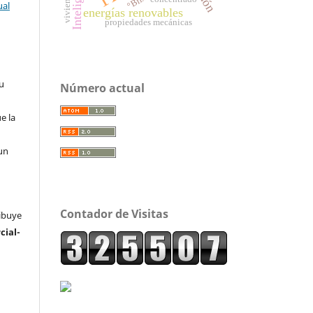
°Brix
ual
energías renovables
propiedades mecánicas
su
Número actual
e la
un
Contador de Visitas
ribuye
ial-