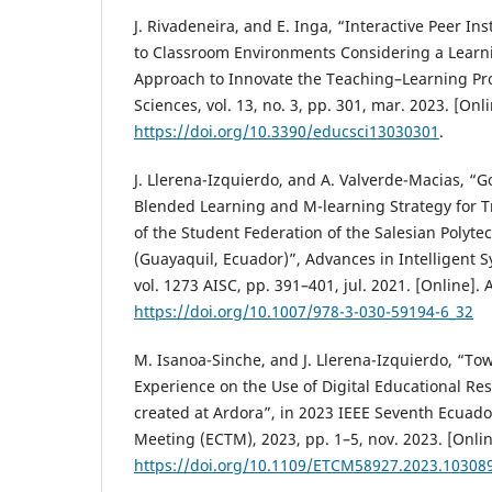
J. Rivadeneira, and E. Inga, “Interactive Peer I
to Classroom Environments Considering a Learn
Approach to Innovate the Teaching–Learning Pr
Sciences, vol. 13, no. 3, pp. 301, mar. 2023. [Onli
https://doi.org/10.3390/educsci13030301
.
J. Llerena-Izquierdo, and A. Valverde-Macias, “
Blended Learning and M-learning Strategy for T
of the Student Federation of the Salesian Polyte
(Guayaquil, Ecuador)”, Advances in Intelligent
vol. 1273 AISC, pp. 391–401, jul. 2021. [Online]. 
https://doi.org/10.1007/978-3-030-59194-6_32
M. Isanoa-Sinche, and J. Llerena-Izquierdo, “T
Experience on the Use of Digital Educational R
created at Ardora”, in 2023 IEEE Seventh Ecuad
Meeting (ECTM), 2023, pp. 1–5, nov. 2023. [Onlin
https://doi.org/10.1109/ETCM58927.2023.10308