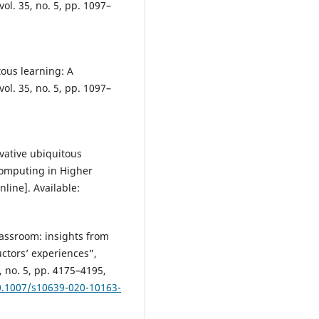
ol. 35, no. 5, pp. 1097–
tous learning: A
ol. 35, no. 5, pp. 1097–
vative ubiquitous
 Computing in Higher
nline]. Available:
lassroom: insights from
ctors’ experiences”,
 no. 5, pp. 4175–4195,
10.1007/s10639-020-10163-