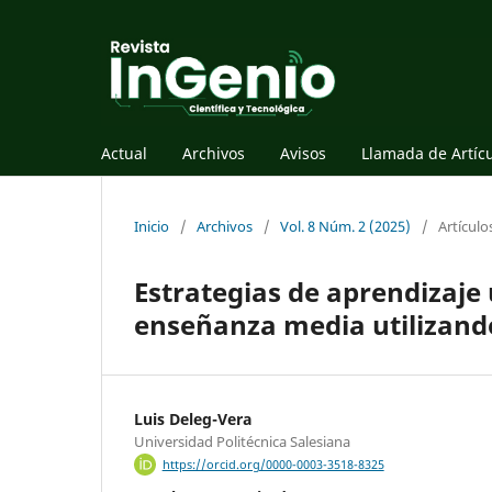
Actual
Archivos
Avisos
Llamada de Artíc
Inicio
/
Archivos
/
Vol. 8 Núm. 2 (2025)
/
Artículo
Estrategias de aprendizaje
enseñanza media utilizand
Luis Deleg-Vera
Universidad Politécnica Salesiana
https://orcid.org/0000-0003-3518-8325