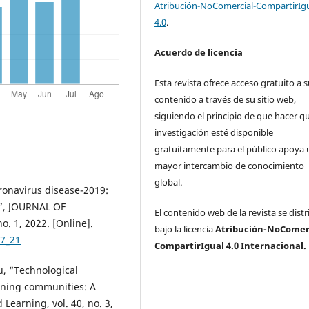
Atribución-NoComercial-CompartirIg
4.0
.
Acuerdo de licencia
Esta revista ofrece acceso gratuito a 
contenido a través de su sitio web,
siguiendo el principio de que hacer qu
investigación esté disponible
gratuitamente para el público apoya 
mayor intercambio de conocimiento
global.
ronavirus disease-2019:
a”, JOURNAL OF
El contenido web de la revista se dist
 1, 2022. [Online].
bajo la licencia
Atribución-NoComerc
97_21
CompartirIgual 4.0 Internacional.
iu, “Technological
arning communities: A
Learning, vol. 40, no. 3,