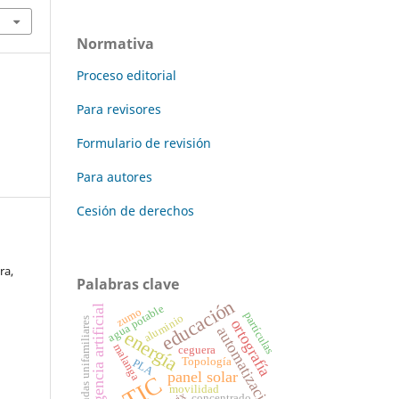
Normativa
Proceso editorial
Para revisores
Formulario de revisión
Para autores
Cesión de derechos
ra,
Palabras clave
educación
agua potable
Inteligencia artificial
zumo
partículas
aluminio
viviendas unifamiliares
ortografía
automatización
energía
malanga
ceguera
Topología
PLA
panel solar
TIC
movilidad
concentrado