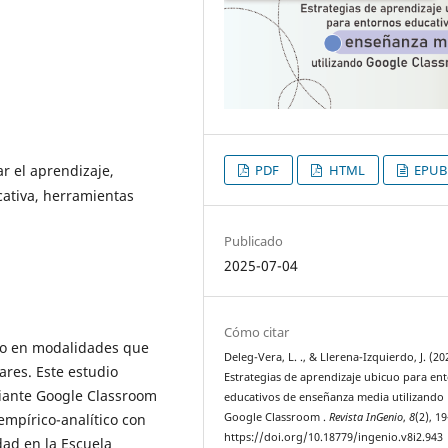
PDF
HTML
EPUB
r el aprendizaje,
cativa, herramientas
Publicado
2025-07-04
Cómo citar
ivo en modalidades que
Deleg-Vera, L. ., & Llerena-Izquierdo, J. (20
ares. Este estudio
Estrategias de aprendizaje ubicuo para en
iante Google Classroom
educativos de enseñanza media utilizando
Google Classroom .
Revista InGenio
,
8
(2), 1
mpírico-analítico con
https://doi.org/10.18779/ingenio.v8i2.943
idad en la Escuela