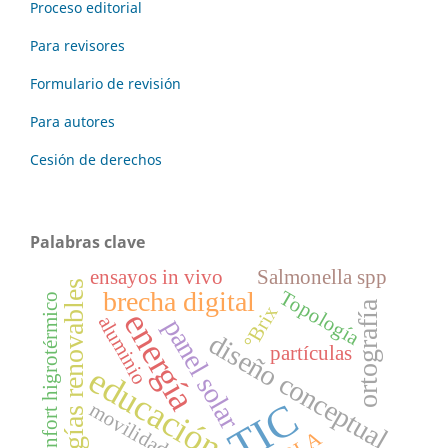
Proceso editorial
Para revisores
Formulario de revisión
Para autores
Cesión de derechos
Palabras clave
ensayos in vivo
Salmonella spp
energías renovables
brecha digital
Topología
Confort higrotérmico
ortografía
°Brix
energía
aluminio
panel solar
diseño conceptual
partículas
educación
TIC
movilidad
PLA