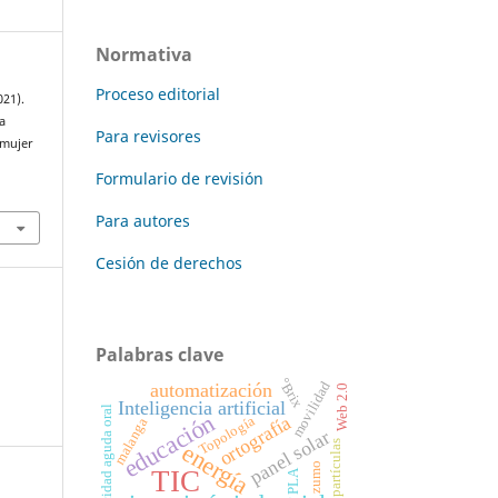
Normativa
Proceso editorial
021).
a
Para revisores
 mujer
Formulario de revisión
Para autores
Cesión de derechos
Palabras clave
°Brix
movilidad
automatización
Web 2.0
Inteligencia artificial
toxicidad aguda oral
educación
ortografía
Topología
malanga
panel solar
partículas
energía
zumo
TIC
PLA