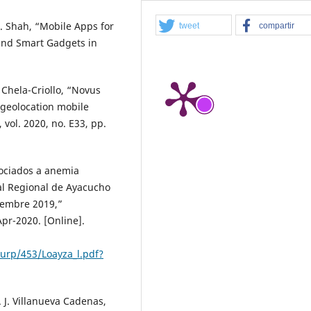
T. Shah, “Mobile Apps for
tweet
compartir
and Smart Gadgets in
 Chela-Criollo, “Novus
 geolocation mobile
, vol. 2020, no. E33, pp.
sociados a anemia
al Regional de Ayacucho
iembre 2019,”
pr-2020. [Online].
/urp/453/Loayza_l.pdf?
 J. Villanueva Cadenas,