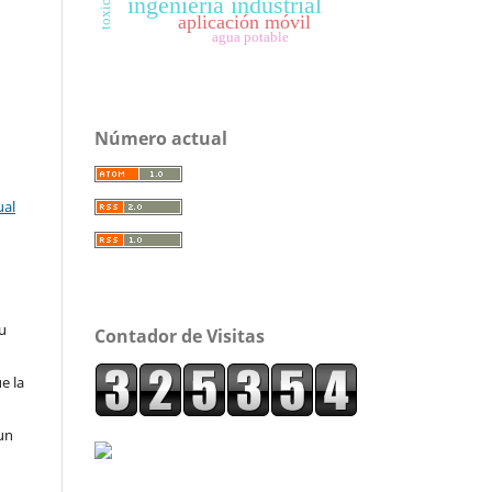
ingeniería industrial
aplicación móvil
agua potable
Número actual
ual
su
Contador de Visitas
e la
un