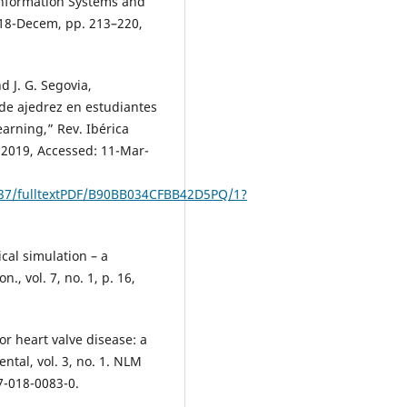
Information Systems and
018-Decem, pp. 213–220,
d J. G. Segovia,
 de ajedrez en estudiantes
arning,” Rev. Ibérica
, 2019, Accessed: 11-Mar-
837/fulltextPDF/B90BB034CFBB42D5PQ/1?
cal simulation – a
., vol. 7, no. 1, p. 16,
or heart valve disease: a
tal, vol. 3, no. 1. NLM
7-018-0083-0.