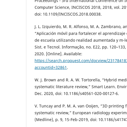
Proceedings - 3rd International Conference on 
Computer Science, INCISCOS 2018, 2018, vol. 2
doi: 10.1109/INCISCOS.2018.00038.
J. L. Izquierdo, M. R. Alfonso, M. A. Zambrano, an
“Aplicación móvil para fortalecer el aprendizaje
de escuela utilizando realidad aumentada y m-le
Sist. e Tecnol. Informação, no. E22, pp. 120–133
2020. [Online]. Available:
https://search.proquest.com/docview/2317841
accountid=32861
.
W. J. Brown and R. A. W. Tortorella, “Hybrid medi
systematic literature review,” Smart Learn. Environ
Dec. 2020, doi: 10.1186/s40561-020-00127-6.
V. Tuncay and P. M. A. van Ooijen, “3D printing f
systematic review,” European radiology experimen
(Medline), p. 9, 15-Feb-2019, doi: 10.1186/s4174