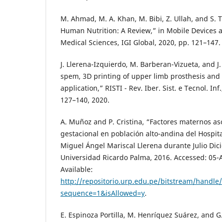
M. Ahmad, M. A. Khan, M. Bibi, Z. Ullah, and S. 
Human Nutrition: A Review,” in Mobile Devices 
Medical Sciences, IGI Global, 2020, pp. 121–147.
J. Llerena-Izquierdo, M. Barberan-Vizueta, and J.
spem, 3D printing of upper limb prosthesis and
application,” RISTI - Rev. Iber. Sist. e Tecnol. Inf.
127–140, 2020.
A. Muñoz and P. Cristina, “Factores maternos a
gestacional en población alto-andina del Hospit
Miguel Ángel Mariscal Llerena durante Julio Dic
Universidad Ricardo Palma, 2016. Accessed: 05-A
Available:
http://repositorio.urp.edu.pe/bitstream/handle
sequence=1&isAllowed=y
.
E. Espinoza Portilla, M. Henríquez Suárez, and G.