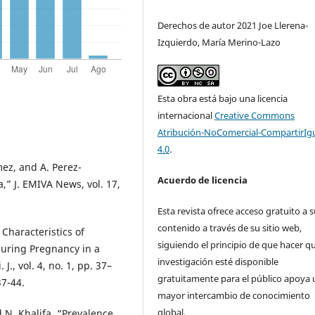
Derechos de autor 2021 Joe Llerena-
Izquierdo, María Merino-Lazo
Esta obra está bajo una licencia
internacional
Creative Commons
Atribución-NoComercial-CompartirIg
4.0
.
mez, and A. Perez-
Acuerdo de licencia
,” J. EMIVA News, vol. 17,
Esta revista ofrece acceso gratuito a 
contenido a través de su sitio web,
Characteristics of
siguiendo el principio de que hacer qu
uring Pregnancy in a
investigación esté disponible
., vol. 4, no. 1, pp. 37–
gratuitamente para el público apoya 
37-44.
mayor intercambio de conocimiento
global.
d N. Khalifa, “Prevalence