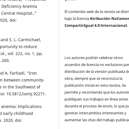
n Deficiency Anemia
El contenido web de la revista se dist
entral Hospital.,”
bajo la licencia
Atribución-NoComerc
2020, doi:
CompartirIgual 4.0 Internacional.
k, and S. L. Carmichael,
portunity to reduce
., vol. 222, no. 1, pp.
Los autores podrán celebrar otros
1.260.
acuerdos de licencia no exclusivos par
distribución de la versión publicada de
d A. Farhadi, “Iron
obra, siempre que se reconozca la
son between community-
publicación inicial en esta revista. Se
s in the Southwest of
permite y recomienda que los autore
, doi: 10.5812/semj.92271.
publiquen sus trabajos en línea antes
durante el proceso de envío, lo que 
y anemia: Implications
generar intercambios interesantes y
d early childhood
aumentar las citas del trabajo publica
b. 2020, doi: