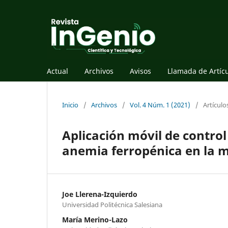
Actual
Archivos
Avisos
Llamada de Artíc
Inicio
/
Archivos
/
Vol. 4 Núm. 1 (2021)
/
Artículo
Aplicación móvil de control
anemia ferropénica en la 
Joe Llerena-Izquierdo
Universidad Politécnica Salesiana
María Merino-Lazo