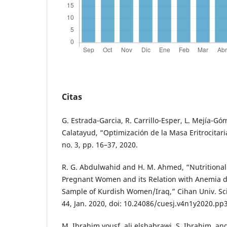
Citas
G. Estrada-Garcia, R. Carrillo-Esper, L. Mejía-Gó
Calatayud, “Optimización de la Masa Eritrocitaria
no. 3, pp. 16–37, 2020.
R. G. Abdulwahid and H. M. Ahmed, “Nutritional 
Pregnant Women and its Relation with Anemia d
Sample of Kurdish Women/Iraq,” Cihan Univ. Sci. J
44, Jan. 2020, doi: 10.24086/cuesj.v4n1y2020.pp
M. Ibrahim yousf, ali elshabrawi, S. Ibrahim, an