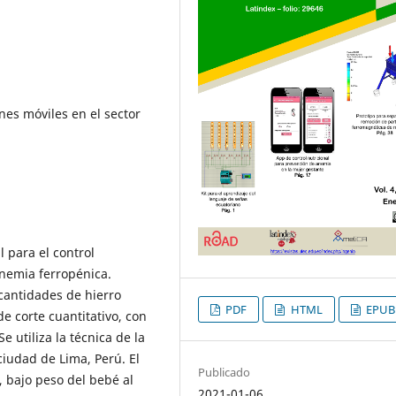
nes móviles en el sector
l para el control
anemia ferropénica.
 cantidades de hierro
PDF
HTML
EPUB
e corte cuantitativo, con
e utiliza la técnica de la
iudad de Lima, Perú. El
Publicado
 bajo peso del bebé al
2021-01-06