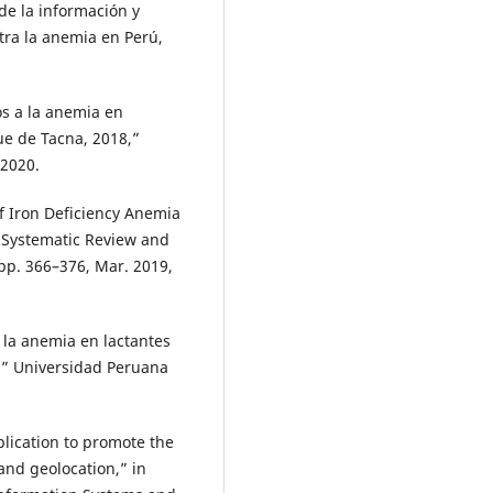
de la información y
tra la anemia en Perú,
os a la anemia en
ue de Tacna, 2018,”
2020.
f Iron Deficiency Anemia
: Systematic Review and
, pp. 366–376, Mar. 2019,
 la anemia en lactantes
,” Universidad Peruana
pplication to promote the
nd geolocation,” in