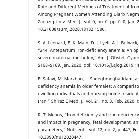
Rate and Different Methods of Treatment of Iro
Among Pregnant Women Attending Diarb Negm C
Zagazig Univ. Med. J., vol. 0, no. 0, pp. 0–0, Jan. 
10.21608/zumj.2020.18182.1586.
S. A. Leonard, E. K. Main, D. J. Lyell, A. J. Butwic
“244: Antepartum iron-deficiency anemia: An op
severe maternal morbidity,” Am. J. Obstet. Gynecol
S168–S169, Jan. 2020, doi: 10.1016/j.ajog.2019.1
E. Safavi, M. Marzban, L. Sadeghmoghaddam, an
deficiency anemia in older females: A compari
dwelling individuals and nursing home resident
Iran,” Shiraz E Med. J., vol. 21, no. 3, Feb. 2020
R. T. Means, “Iron deficiency and iron deficienc
and impact in pregnancy, fetal development, an
parameters,” Nutrients, vol. 12, no. 2, p. 447, Fe
10.3390/nu12020447.