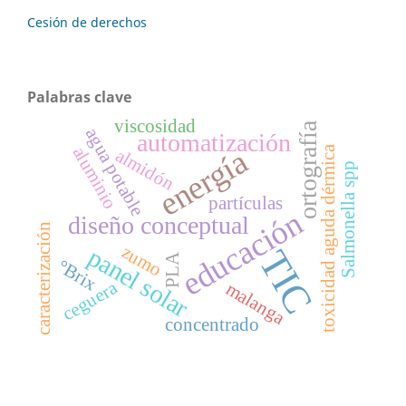
Cesión de derechos
Palabras clave
viscosidad
ortografía
agua potable
automatización
aluminio
toxicidad aguda dérmica
energía
almidón
Salmonella spp
partículas
educación
diseño conceptual
caracterización
zumo
panel solar
TIC
PLA
°Brix
ceguera
malanga
concentrado