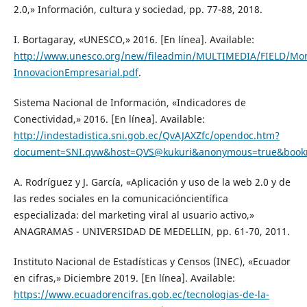
2.0,» Información, cultura y sociedad, pp. 77-88, 2018.
I. Bortagaray, «UNESCO,» 2016. [En línea]. Available:
http://www.unesco.org/new/fileadmin/MULTIMEDIA/FIELD/Mont
InnovacionEmpresarial.pdf
.
Sistema Nacional de Información, «Indicadores de
Conectividad,» 2016. [En línea]. Available:
http://indestadistica.sni.gob.ec/QvAJAXZfc/opendoc.htm?
document=SNI.qvw&host=QVS@kukuri&anonymous=true&boo
A. Rodríguez y J. García, «Aplicación y uso de la web 2.0 y de
las redes sociales en la comunicacióncientífica
especializada: del marketing viral al usuario activo,»
ANAGRAMAS - UNIVERSIDAD DE MEDELLIN, pp. 61-70, 2011.
Instituto Nacional de Estadísticas y Censos (INEC), «Ecuador
en cifras,» Diciembre 2019. [En línea]. Available:
https://www.ecuadorencifras.gob.ec/tecnologias-de-la-