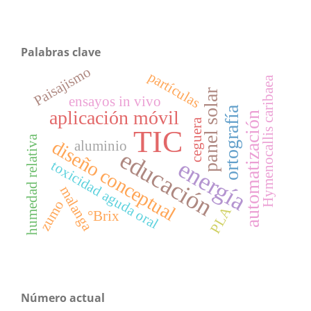
Palabras clave
Paisajismo
partículas
Hymenocallis caribaea
panel solar
ensayos in vivo
ortografía
aplicación móvil
automatización
ceguera
TIC
humedad relativa
diseño conceptual
aluminio
educación
energía
toxicidad aguda oral
malanga
zumo
PLA
°Brix
Número actual