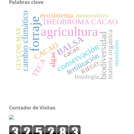
Palabras clave
cambio climático
ecosistema
monocultivo
forraje
THEOBROMA CACAO
agricultura
GLYCINE MAX
materia orgánica
biodiversidad
BALSA
monitoreo
CACAO
conservación
cacao
fertilización
algas
TECA
RIEGO
fenología
Contador de Visitas