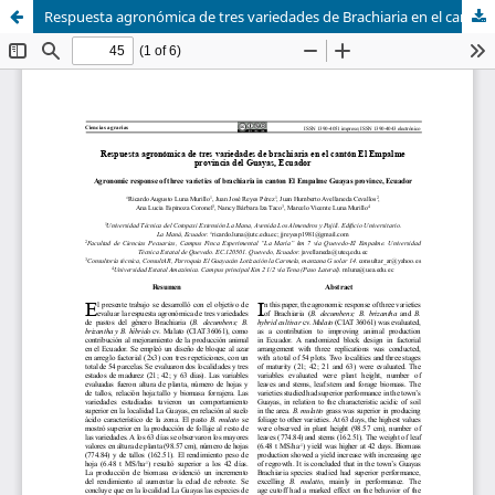
Respuesta agronómica de tres variedades de Brachiaria en el cantón El Empalme provincia del Guayas, Ecuador