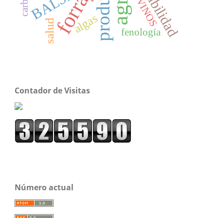
sostenibilidad
forraje
BOVINOS
BALSA
algas
salud
fenología
Contador de Visitas
Número actual