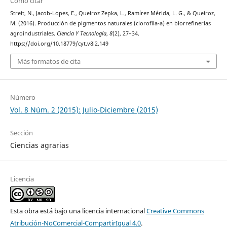
Cómo citar
Streit, N., Jacob-Lopes, E., Queiroz Zepka, L., Ramírez Mérida, L. G., & Queiroz,
M. (2016). Producción de pigmentos naturales (clorofila-a) en biorrefinerias
agroindustriales.
Ciencia Y Tecnología
,
8
(2), 27–34.
https://doi.org/10.18779/cyt.v8i2.149
Más formatos de cita
Número
Vol. 8 Núm. 2 (2015): Julio-Diciembre (2015)
Sección
Ciencias agrarias
Licencia
Esta obra está bajo una licencia internacional
Creative Commons
Atribución-NoComercial-CompartirIgual 4.0
.