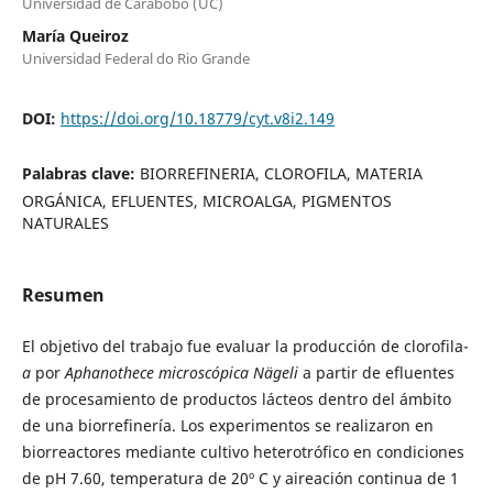
Universidad de Carabobo (UC)
María Queiroz
Universidad Federal do Rio Grande
DOI:
https://doi.org/10.18779/cyt.v8i2.149
Palabras clave:
BIORREFINERIA, CLOROFILA, MATERIA
ORGÁNICA, EFLUENTES, MICROALGA, PIGMENTOS
NATURALES
Resumen
El objetivo del trabajo fue evaluar la producción de clorofila-
a
por
Aphanothece microscópica Nägeli
a partir de efluentes
de procesamiento de productos lácteos dentro del ámbito
de una biorrefinería. Los experimentos se realizaron en
biorreactores mediante cultivo heterotrófico en condiciones
de pH 7.60, temperatura de 20º C y aireación continua de 1