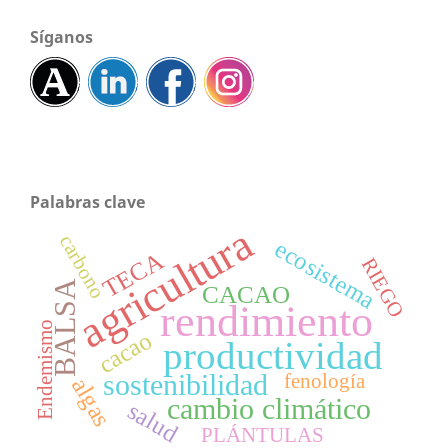
Síganos
Palabras clave
agricultura
carbono
ecosistema
TECA
RIEGO
BALSA
CACAO
rendimiento
Endemismo
cacao
productividad
sostenibilidad
fenología
algas
cambio climático
salud
PLÁNTULAS