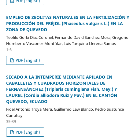
PDF (English)
EMPLEO DE ZEOLITAS NATURALES EN LA FERTILIZACIÓN Y
PRODUCCIÓN DEL FRÉJOL (Phaseolus vulgaris L.) EN LA
ZONA DE QUEVEDO
Teofilo Gorki Díaz Coronel, Fernando David Sánchez Mora, Gregorio
Humberto Vásconez Montúfar, Luis Tarquino Llerena Ramos
1-6
PDF (English)
SECADO A LA INTEMPERIE MEDIANTE APILADO EN
CABALLETES Y CUADRADOS HORIZONTALES DE
FERNANSÁNCHEZ (Triplaris cumingiana Fish. Mey.) Y
LAUREL (Cordia alliodora Ruiz y Pav.) EN EL CANTÓN
QUEVEDO, ECUADO
Fidel Antonio Troya Mera, Guillermo Law Blanco, Pedro Suatunce
Cunuhay
35-39
PDF (English)