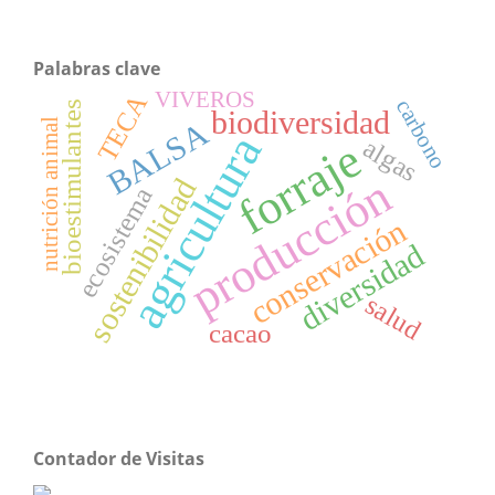
Palabras clave
VIVEROS
TECA
carbono
bioestimulantes
biodiversidad
BALSA
nutrición animal
agricultura
forraje
algas
producción
sostenibilidad
ecosistema
conservación
diversidad
salud
cacao
Contador de Visitas