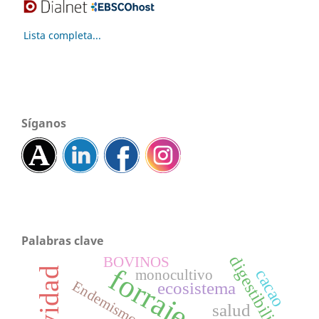
Lista completa...
Síganos
Palabras clave
digestibilidad
BOVINOS
forraje
cacao
monocultivo
Endemismo
ecosistema
salud