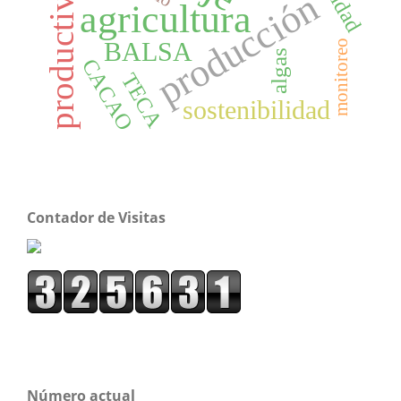
productividad
producción
agricultura
BALSA
monitoreo
algas
CACAO
TECA
sostenibilidad
Contador de Visitas
Número actual