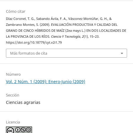
Cómo citar
Díaz Coronel, T. G., Sabando Ávila, F. A., Vásconez Montúfar, G. H., &
Zambrano Montes, S. (2009). EVALUACIÓN PRODUCTIVA Y CALIDAD DEL
GRANO DE CINCO HÍBRIDOS DE MAÍZ (Zea mays L.) EN DOS LOCALIDADES DE
LA PROVINCIA DE LOS RÍOS.
Ciencia Y Tecnología
,
2
(1), 15–23.
https://doi.org/10.18779/cyt.v2i1.79
Más formatos de cita
Número
Vol. 2 Núm. 1 (2009): Enero-Junio (2009)
Sección
Ciencias agrarias
Licencia