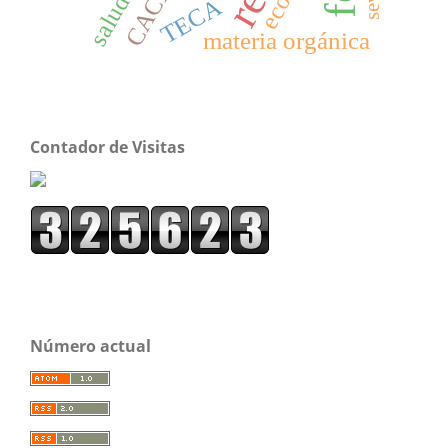
CACAO
salud
TECA
materia orgánica
Contador de Visitas
Número actual