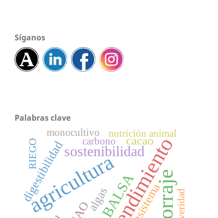
Síganos
Palabras clave
monocultivo
nutrición animal
rendimiento
cacao
carbono
RIEGO
digestibilidad
sostenibilidad
agricultura
forraje
BALSA
ecosistema
algas
severidad