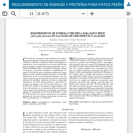
REQUERIMIENTO DE ENERGÍA Y PROTEÍNA PARA PATOS PEKÍN (Anas platyrhynchos) EN LAS FASES DE CRECIMIENTO Y ACABADO