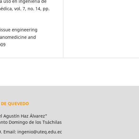
ra uso en ingeniería de
édica, vol. 7, no. 14, pp.
tissue engineering
 Nanomedicine and
009
L DE QUEVEDO
 Agustín Haz Álvarez"
Santo Domingo de los Tsáchilas
9. Email: ingenio@uteq.edu.ec