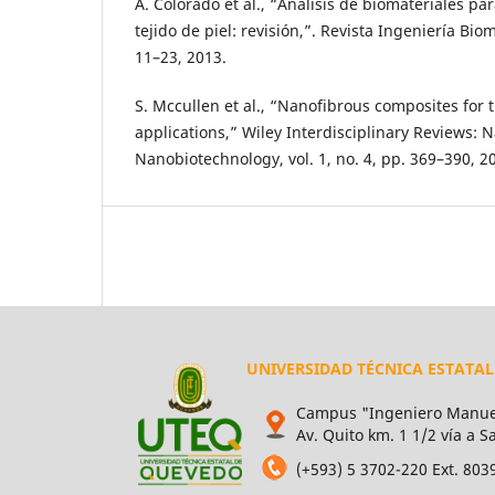
A. Colorado et al., “Análisis de biomateriales pa
tejido de piel: revisión,”. Revista Ingeniería Biom
11–23, 2013.
S. Mccullen et al., “Nanofibrous composites for 
applications,” Wiley Interdisciplinary Reviews:
Nanobiotechnology, vol. 1, no. 4, pp. 369–390, 2
UNIVERSIDAD TÉCNICA ESTATA
Campus "Ingeniero Manuel
Av. Quito km. 1 1/2 vía a 
(+593) 5 3702-220 Ext. 803