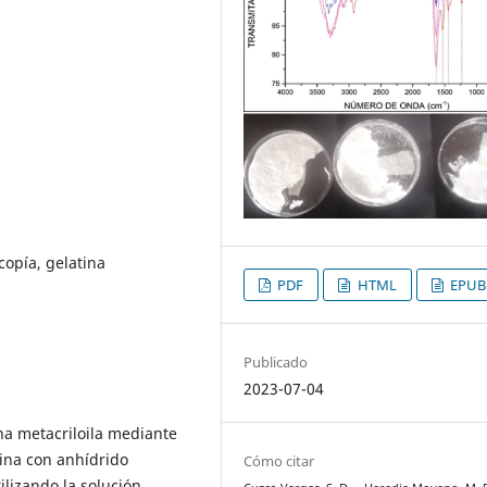
copía, gelatina
PDF
HTML
EPUB
Publicado
2023-07-04
ina metacriloila mediante
cina con anhídrido
Cómo citar
ilizando la solución