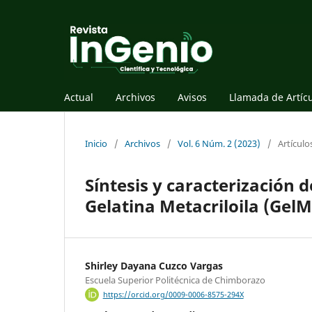
Actual
Archivos
Avisos
Llamada de Artíc
Inicio
/
Archivos
/
Vol. 6 Núm. 2 (2023)
/
Artículo
Síntesis y caracterización d
Gelatina Metacriloila (Gel
Shirley Dayana Cuzco Vargas
Escuela Superior Politécnica de Chimborazo
https://orcid.org/0009-0006-8575-294X