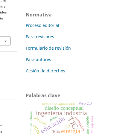
., &
is y
ideal
Normativa
sta
Proceso editorial
Para revisores
Formulario de revisión
Para autores
Cesión de derechos
Palabras clave
Web 2.0
toxicidad aguda oral
diseño conceptual
ingeniería industrial
infraestructura urbana
zumo
educación
TIC
partículas
aluminio
agua potable
Paisajismo
na
ortografía
PLA
energía
a
°Brix