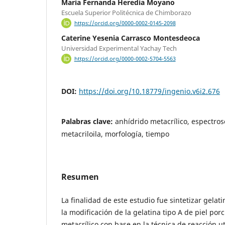
María Fernanda Heredia Moyano
Escuela Superior Politécnica de Chimborazo
https://orcid.org/0000-0002-0145-2098
Caterine Yesenia Carrasco Montesdeoca
Universidad Experimental Yachay Tech
https://orcid.org/0000-0002-5704-5563
DOI:
https://doi.org/10.18779/ingenio.v6i2.676
Palabras clave:
anhídrido metacrílico, espectros
metacriloila, morfología, tiempo
Resumen
La finalidad de este estudio fue sintetizar gelat
la modificación de la gelatina tipo A de piel por
metacrílico con base en la técnica de reacción ut