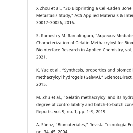
X Zhou et al., “3D Bioprinting a Cell-Laden Bone
Metastasis Study,” ACS Applied Materials & Interf
30017–30026, 2016.
S. Ramesh y M. Ramalingam, “Aqueous-Mediate
Characterization of Gelatin Methacryloyl for Bio
Biointerface Research in Applied Chemistry, vol.
2021.
K. Yue et al., “Synthesis, properties and biomedi
methacryloyl hydrogels (GelMA),” ScienceDirect, 
2015.
M. Zhu et al., “Gelatin methacryloyl and its hyd
degree of controllability and batch-to-batch cons
Reports, vol. 9, no. 1, pp. 1–9, 2019.
A. Sáenz, “Biomateriales,” Revista Tecnología En 
pp. 34–45, 2004.