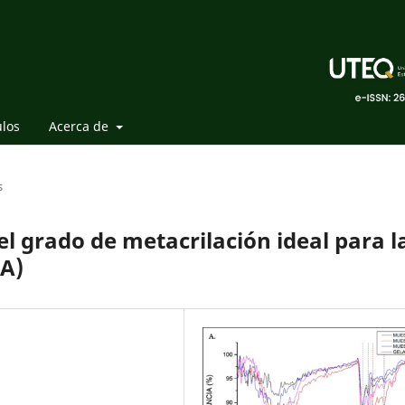
ulos
Acerca de
s
el grado de metacrilación ideal para l
MA)