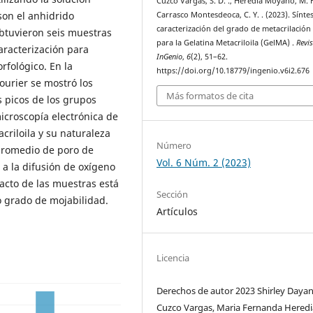
Cuzco Vargas, S. D. ., Heredia Moyano, M. F
son el anhidrido
Carrasco Montesdeoca, C. Y. . (2023). Síntes
caracterización del grado de metacrilación 
 obtuvieron seis muestras
para la Gelatina Metacriloila (GelMA) .
Revi
aracterización para
InGenio
,
6
(2), 51–62.
rfológico. En la
https://doi.org/10.18779/ingenio.v6i2.676
ourier se mostró los
Más formatos de cita
 picos de los grupos
microscopía electrónica de
criloila y su naturaleza
Número
promedio de poro de
Vol. 6 Núm. 2 (2023)
a la difusión de oxígeno
tacto de las muestras está
Sección
o grado de mojabilidad.
Artículos
Licencia
Derechos de autor 2023 Shirley Daya
Cuzco Vargas, Maria Fernanda Heredi