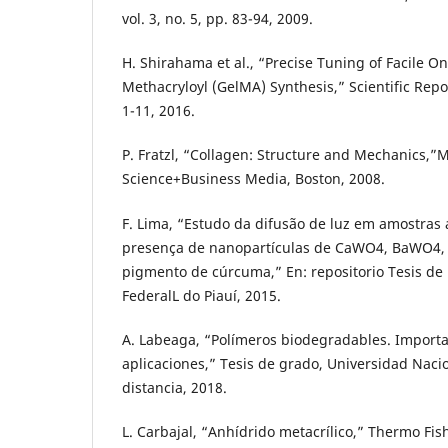
vol. 3, no. 5, pp. 83-94, 2009.
H. Shirahama et al., “Precise Tuning of Facile On
Methacryloyl (GelMA) Synthesis,” Scientific Repor
1-11, 2016.
P. Fratzl, “Collagen: Structure and Mechanics,”
Science+Business Media, Boston, 2008.
F. Lima, “Estudo da difusão de luz em amostras
presença de nanopartículas de CaWO4, BaWO4
pigmento de cúrcuma,” En: repositorio Tesis de
FederalL do Piauí, 2015.
A. Labeaga, “Polímeros biodegradables. Importa
aplicaciones,” Tesis de grado, Universidad Naci
distancia, 2018.
L. Carbajal, “Anhídrido metacrílico,” Thermo Fish