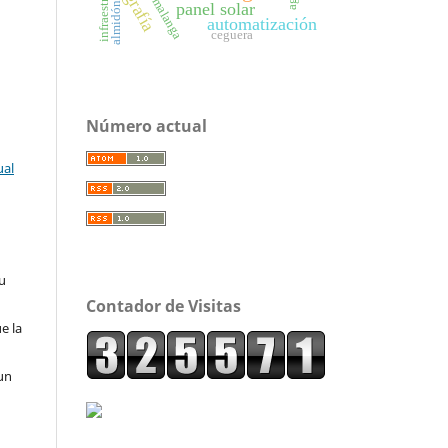
malanga
panel solar
almidón
automatización
ceguera
Número actual
ual
su
Contador de Visitas
e la
un