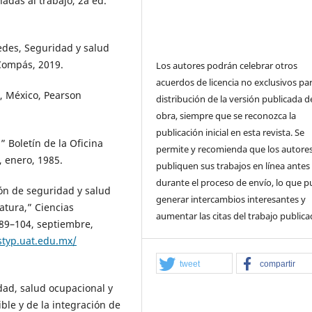
adas al trabajo, 2a ed.
redes, Seguridad y salud
Compás, 2019.
Los autores podrán celebrar otros
acuerdos de licencia no exclusivos par
., México, Pearson
distribución de la versión publicada de
obra, siempre que se reconozca la
publicación inicial en esta revista. Se
” Boletín de la Oficina
permite y recomienda que los autore
, enero, 1985.
publiquen sus trabajos en línea antes
durante el proceso de envío, lo que 
tión de seguridad y salud
generar intercambios interesantes y
ratura,” Ciencias
aumentar las citas del trabajo publica
. 89–104, septiembre,
styp.uat.edu.mx/
tweet
compartir
dad, salud ocupacional y
ble y de la integración de