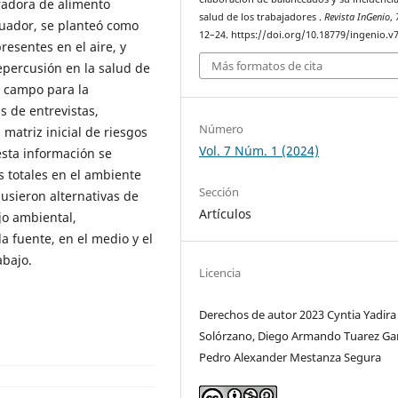
radora de alimento
salud de los trabajadores .
Revista InGenio
,
cuador, se planteó como
12–24. https://doi.org/10.18779/ingenio.v7
presentes en el aire, y
Más formatos de cita
percusión en la salud de
e campo para la
s de entrevistas,
Número
 matriz inicial de riesgos
Vol. 7 Núm. 1 (2024)
esta información se
s totales en el ambiente
Sección
usieron alternativas de
Artículos
jo ambiental,
la fuente, en el medio y el
abajo.
Licencia
Derechos de autor 2023 Cyntia Yadira
Solórzano, Diego Armando Tuarez Gar
Pedro Alexander Mestanza Segura