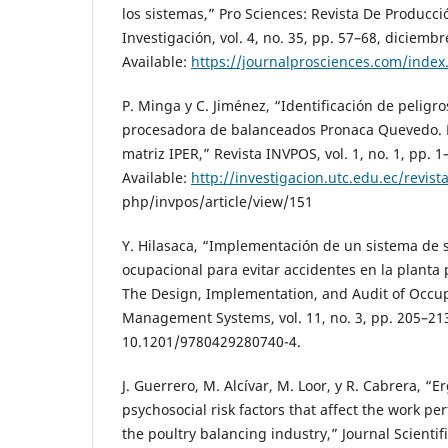
los sistemas,” Pro Sciences: Revista De Producci
Investigación, vol. 4, no. 35, pp. 57–68, diciembr
Available:
https://journalprosciences.com/index
P. Minga y C. Jiménez, “Identificación de peligro
procesadora de balanceados Pronaca Quevedo. 
matriz IPER,” Revista INVPOS, vol. 1, no. 1, pp. 1
Available:
http://investigacion.utc.edu.ec/revist
php/invpos/article/view/151
Y. Hilasaca, “Implementación de un sistema de 
ocupacional para evitar accidentes en la planta 
The Design, Implementation, and Audit of Occup
Management Systems, vol. 11, no. 3, pp. 205–213
10.1201/9780429280740-4.
J. Guerrero, M. Alcívar, M. Loor, y R. Cabrera, “
psychosocial risk factors that affect the work p
the poultry balancing industry,” Journal Scientif