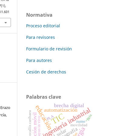
7
(1),
i1.601
Normativa
Proceso editorial
Para revisores
Formulario de revisión
Para autores
Cesión de derechos
Palabras clave
brecha digital
educación
 Erazo
ingeniería industrial
automatización
Hymenocallis caribaea
TIC
cía,
aplicación móvil
°Brix
PLA
ensayos in vivo
zumo
movilidad
energía
ortografía
panel solar