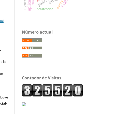
partículas
decantación
ual
Número actual
su
e la
un
Contador de Visitas
ribuye
ial-