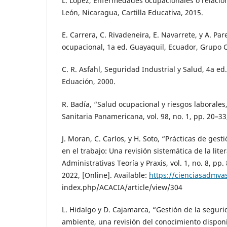
L. López, Enfermedades ocupacionales o relacion
León, Nicaragua, Cartilla Educativa, 2015.
E. Carrera, C. Rivadeneira, E. Navarrete, y A. Pa
ocupacional, 1a ed. Guayaquil, Ecuador, Grupo 
C. R. Asfahl, Seguridad Industrial y Salud, 4a ed
Eduación, 2000.
R. Badía, “Salud ocupacional y riesgos laborales,
Sanitaria Panamericana, vol. 98, no. 1, pp. 20–33
J. Moran, C. Carlos, y H. Soto, “Prácticas de ges
en el trabajo: Una revisión sistemática de la lite
Administrativas Teoría y Praxis, vol. 1, no. 8, pp
2022, [Online]. Available:
https://cienciasadmva
index.php/ACACIA/article/view/304
L. Hidalgo y D. Cajamarca, “Gestión de la seguri
ambiente, una revisión del conocimiento disponi