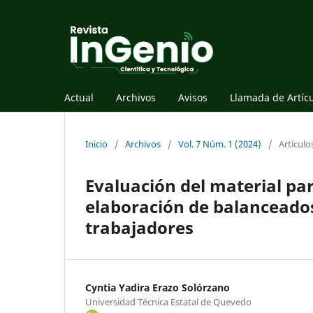
Actual
Archivos
Avisos
Llamada de Artíc
Inicio
/
Archivos
/
Vol. 7 Núm. 1 (2024)
/
Artículo
Evaluación del material par
elaboración de balanceados 
trabajadores
Cyntia Yadira Erazo Solórzano
Universidad Técnica Estatal de Quevedo