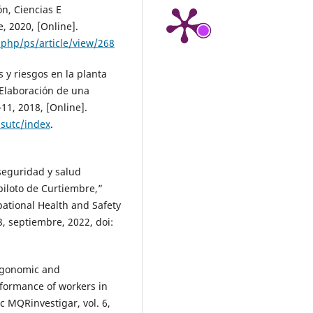
ón, Ciencias E
e, 2020, [Online].
.php/ps/article/view/268
s y riesgos en la planta
Elaboración de una
–11, 2018, [Online].
asutc/index
.
seguridad y salud
piloto de Curtiembre,”
ational Health and Safety
, septiembre, 2022, doi:
Ergonomic and
erformance of workers in
ic MQRinvestigar, vol. 6,