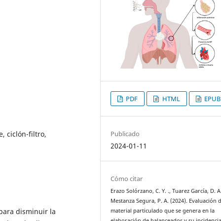
PDF
HTML
EPUB
Publicado
 ciclón-filtro,
2024-01-11
Cómo citar
Erazo Solórzano, C. Y. ., Tuarez García, D. A
Mestanza Segura, P. A. (2024). Evaluación d
para disminuir la
material particulado que se genera en la
elaboración de balanceados y su incidencia