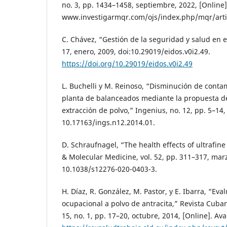
no. 3, pp. 1434–1458, septiembre, 2022, [Online].
www.investigarmqr.com/ojs/index.php/mqr/art
C. Chávez, “Gestión de la seguridad y salud en el
17, enero, 2009, doi:10.29019/eidos.v0i2.49.
https://doi.org/10.29019/eidos.v0i2.49
L. Buchelli y M. Reinoso, “Disminución de cont
planta de balanceados mediante la propuesta d
extracción de polvo,” Ingenius, no. 12, pp. 5–14,
10.17163/ings.n12.2014.01.
D. Schraufnagel, “The health effects of ultrafine
& Molecular Medicine, vol. 52, pp. 311–317, marz
10.1038/s12276-020-0403-3.
H. Díaz, R. González, M. Pastor, y E. Ibarra, “Eva
ocupacional a polvo de antracita,” Revista Cuban
15, no. 1, pp. 17–20, octubre, 2014, [Online]. Ava