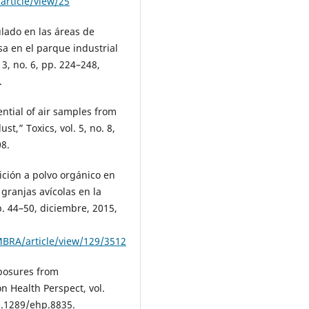
article/view/25
ulado en las áreas de
a en el parque industrial
3, no. 6, pp. 224–248,
.
ential of air samples from
t,” Toxics, vol. 5, no. 8,
08.
sición a polvo orgánico en
granjas avícolas en la
p. 44–50, diciembre, 2015,
EMBRA/article/view/129/3512
xposures from
n Health Perspect, vol.
10.1289/ehp.8835.