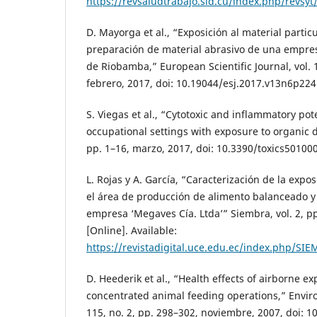
https://revsaludtrabajo.sld.cu/index.php/revsyt/
D. Mayorga et al., “Exposición al material partic
preparación de material abrasivo de una empres
de Riobamba,” European Scientific Journal, vol. 1
febrero, 2017, doi: 10.19044/esj.2017.v13n6p224
S. Viegas et al., “Cytotoxic and inflammatory pot
occupational settings with exposure to organic dus
pp. 1–16, marzo, 2017, doi: 10.3390/toxics50100
L. Rojas y A. García, “Caracterización de la expo
el área de producción de alimento balanceado y 
empresa ‘Megaves Cía. Ltda’” Siembra, vol. 2, p
[Online]. Available:
https://revistadigital.uce.edu.ec/index.php/SI
D. Heederik et al., “Health effects of airborne e
concentrated animal feeding operations,” Enviro
115, no. 2, pp. 298–302, noviembre, 2007, doi: 