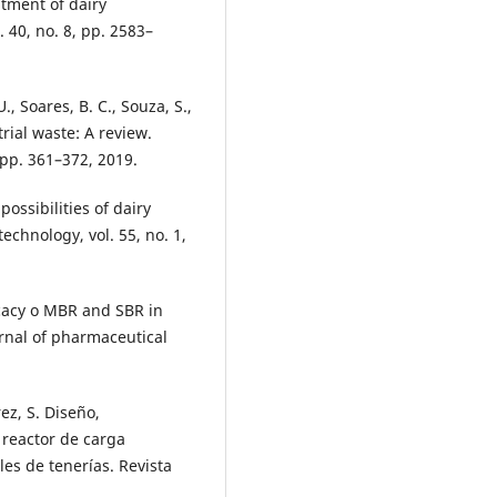
atment of dairy
 40, no. 8, pp. 2583–
, Soares, B. C., Souza, S.,
trial waste: A review.
 pp. 361–372, 2019.
ossibilities of dairy
chnology, vol. 55, no. 1,
ficacy o MBR and SBR in
rnal of pharmaceutical
rez, S. Diseño,
reactor de carga
es de tenerías. Revista