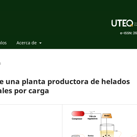
ulos
Acerca de
s
e una planta productora de helados
les por carga