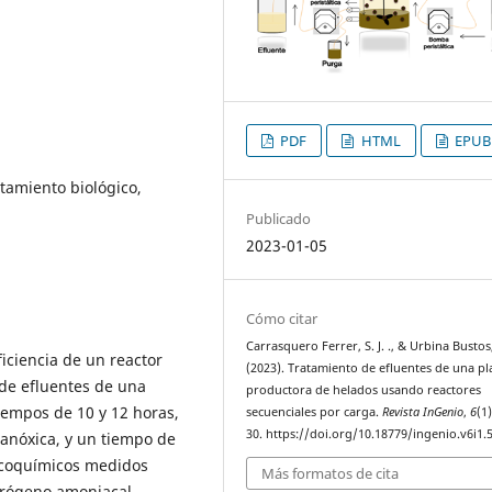
PDF
HTML
EPUB
atamiento biológico,
Publicado
2023-01-05
Cómo citar
Carrasquero Ferrer, S. J. ., & Urbina Bustos, 
ficiencia de un reactor
(2023). Tratamiento de efluentes de una pl
 de efluentes de una
productora de helados usando reactores
empos de 10 y 12 horas,
secuenciales por carga.
Revista InGenio
,
6
(1
30. https://doi.org/10.18779/ingenio.v6i1.
 anóxica, y un tiempo de
sicoquímicos medidos
Más formatos de cita
trógeno amoniacal,