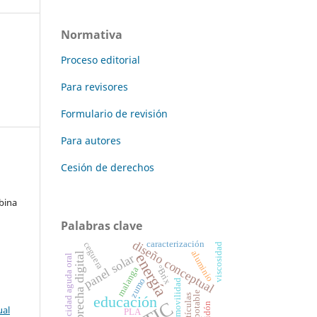
Normativa
Proceso editorial
Para revisores
Formulario de revisión
Para autores
Cesión de derechos
bina
Palabras clave
diseño conceptual
caracterización
ceguera
viscosidad
aluminio
brecha digital
energía
panel solar
toxicidad aguda oral
°Brix
malanga
zumo
movilidad
agua potable
partículas
educación
TIC
almidón
ual
PLA