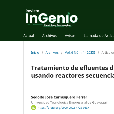
Actual
Archivos
Avisos
Llamada de Artíc
Inicio
/
Archivos
/
Vol. 6 Núm. 1 (2023)
/
Artículo
Tratamiento de efluentes d
usando reactores secuencia
Sedolfo Jose Carrasquero Ferrer
Universidad Tecnológica Empresarial de Guayaquil
https://orcid.org/0000-0002-4725-963X