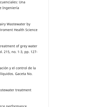
ecuenciales: Una
 e Ingeniería
Dairy Wastewater by
viroment Health Science
 treatment of grey water
. 215, no. 1-3, pp. 127-
ción y el control de la
 líquidos. Gaceta No.
astewater treatment
ource performance