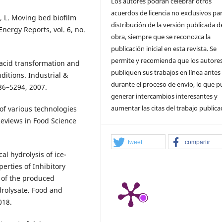
Los autores podrán celebrar otros
acuerdos de licencia no exclusivos par
o, L. Moving bed biofilm
distribución de la versión publicada de
nergy Reports, vol. 6, no.
obra, siempre que se reconozca la
publicación inicial en esta revista. Se
permite y recomienda que los autore
 acid transformation and
publiquen sus trabajos en línea antes
ditions. Industrial &
durante el proceso de envío, lo que 
86–5294, 2007.
generar intercambios interesantes y
aumentar las citas del trabajo publica
 of various technologies
 Reviews in Food Science
tweet
compartir
al hydrolysis of ice-
erties of Inhibitory
) of the produced
drolysate. Food and
018.