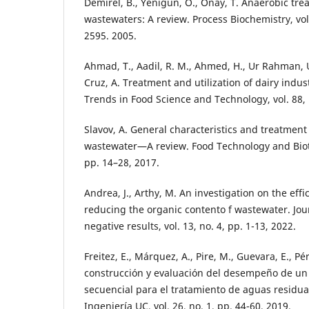
Demirel, B., Yenigun, O., Onay, T. Anaerobic tre
wastewaters: A review. Process Biochemistry, vol.
2595. 2005.
Ahmad, T., Aadil, R. M., Ahmed, H., Ur Rahman, U.
Cruz, A. Treatment and utilization of dairy indus
Trends in Food Science and Technology, vol. 88,
Slavov, A. General characteristics and treatment p
wastewater—A review. Food Technology and Biote
pp. 14–28, 2017.
Andrea, J., Arthy, M. An investigation on the ef
reducing the organic contento f wastewater. Jou
negative results, vol. 13, no. 4, pp. 1-13, 2022.
Freitez, E., Márquez, A., Pire, M., Guevara, E., Pé
construcción y evaluación del desempeño de un 
secuencial para el tratamiento de aguas residual
Ingeniería UC, vol. 26, no. 1, pp. 44-60, 2019.