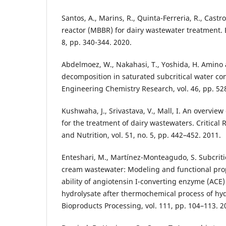
Santos, A., Marins, R., Quinta-Ferreria, R., Castr
reactor (MBBR) for dairy wastewater treatment. E
8, pp. 340-344. 2020.
Abdelmoez, W., Nakahasi, T., Yoshida, H. Amino
decomposition in saturated subcritical water con
Engineering Chemistry Research, vol. 46, pp. 52
Kushwaha, J., Srivastava, V., Mall, I. An overview
for the treatment of dairy wastewaters. Critical
and Nutrition, vol. 51, no. 5, pp. 442–452. 2011.
Enteshari, M., Martínez-Monteagudo, S. Subcritic
cream wastewater: Modeling and functional prop
ability of angiotensin I-converting enzyme (ACE
hydrolysate after thermochemical process of hy
Bioproducts Processing, vol. 111, pp. 104–113. 2