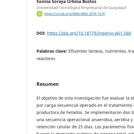
Sonnia Soraya Urbina Bustos
Universidad Tecnológica Empresarial de Guayaquil
https://orcid.org/0000-0002-2076-1574
DOI:
https://doi.org/10.18779/ingenio.v6i1.560
Palabras clave:
Efluentes lácteos, nutrientes, tr
reactores
Resumen
El objetivo de esta investigación fue evaluar la e
por carga secuencial operado en el tratamiento
productora de helados. Se implementaron dos ti
una secuencia operacional anaerobia, aerobia y
retención celular de 25 días. Los parámetros fi
fueron la demanda química de oxígeno total, ni