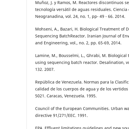
Muñoz, J. y Ramos, M. Reactores discontinuos s
tecnología versátil de aguas residuales. Ciencia
Neogranadina, vol. 24, no. 1, pp- 49 - 66. 2014.
Mohseni, A., Bazari, H. Biological Treatment of 
Sequencing BatchReactor. Iranian Journal of En
and Engineering, vol., no. 2, pp. 65-69, 2014.
Lamine, M., Bousselmi, L., Ghrabi, M. Biological
using sequencing batch reactor. Desalination, vol
132. 2007.
República de Venezuela. Normas para la Clasifica
calidad de los cuerpos de agua y de los vertidos
5021. Caracas, Venezuela. 1995.
Council of the European Communities. Urban w
directive 91/271/EEC. 1991.
EPA. Effluent limitations guidelines and new s