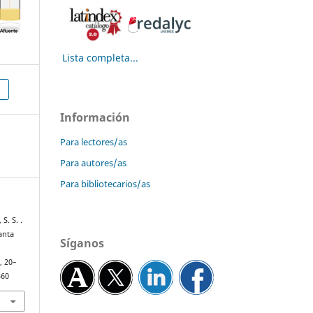
Lista completa...
Información
Para lectores/as
Para autores/as
Para bibliotecarios/as
S. S. .
anta
Síganos
), 20–
560