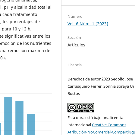
al, pH y alcalinidad total al
ra cada tratamiento
Número
, los porcentajes de
Vol. 6 Núm. 1 (2023)
 para 10 y 12 h,
e significativas entre los
Sección
remoción de los nutrientes
Artículos
o una remoción máxima de
,0%.
Licencia
Derechos de autor 2023 Sedolfo Jose
Carrasquero Ferrer, Sonnia Soraya Ur
Bustos
Esta obra está bajo una licencia
internacional
Creative Commons
Atribución-NoComercial-CompartirIg