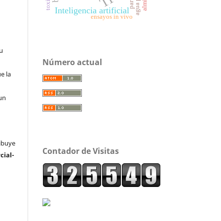
Inteligencia artificial
ensayos in vivo
su
Número actual
e la
un
ribuye
Contador de Visitas
ial-