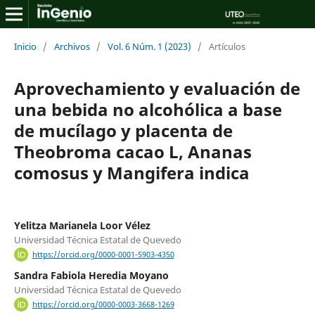
Inicio
/
Archivos
/
Vol. 6 Núm. 1 (2023)
/
Artículos
Aprovechamiento y evaluación de
una bebida no alcohólica a base
de mucílago y placenta de
Theobroma cacao L, Ananas
comosus y Mangifera indica
Yelitza Marianela Loor Vélez
Universidad Técnica Estatal de Quevedo
https://orcid.org/0000-0001-5903-4350
Sandra Fabiola Heredia Moyano
Universidad Técnica Estatal de Quevedo
https://orcid.org/0000-0003-3668-1269