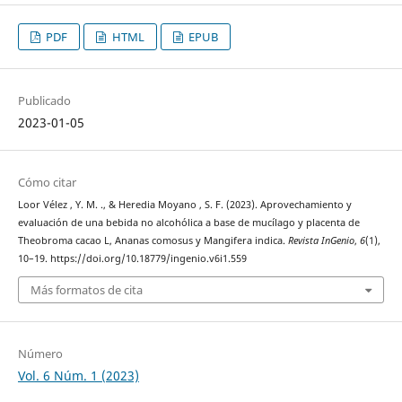
PDF
HTML
EPUB
Publicado
2023-01-05
Cómo citar
Loor Vélez , Y. M. ., & Heredia Moyano , S. F. (2023). Aprovechamiento y
evaluación de una bebida no alcohólica a base de mucílago y placenta de
Theobroma cacao L, Ananas comosus y Mangifera indica.
Revista InGenio
,
6
(1),
10–19. https://doi.org/10.18779/ingenio.v6i1.559
Más formatos de cita
Número
Vol. 6 Núm. 1 (2023)