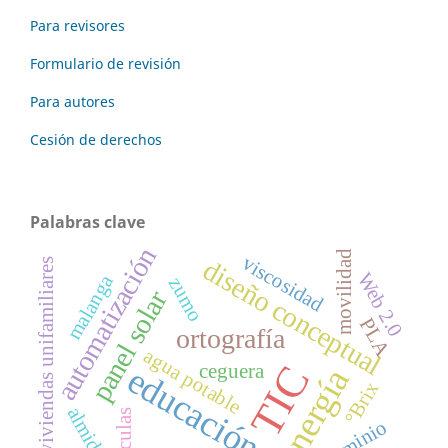
Para revisores
Formulario de revisión
Para autores
Cesión de derechos
Palabras clave
automatización
movilidad
viscosidad
diseño conceptual
viviendas unifamiliares
Web 2.0
malanga
zumo
panel solar
PLA
ortografía
agua potable
TIC
ceguera
educación
energía
°Brix
almidón
partículas
aluminio