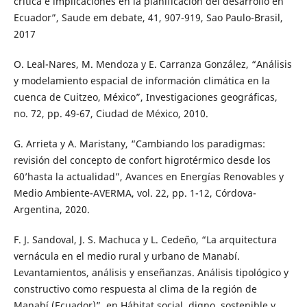
crítica e implicaciones en la planificación del desarrollo en
Ecuador”, Saude em debate, 41, 907-919, Sao Paulo-Brasil,
2017
O. Leal-Nares, M. Mendoza y E. Carranza González, “Análisis
y modelamiento espacial de información climática en la
cuenca de Cuitzeo, México”, Investigaciones geográficas,
no. 72, pp. 49-67, Ciudad de México, 2010.
G. Arrieta y A. Maristany, “Cambiando los paradigmas:
revisión del concepto de confort higrotérmico desde los
60’hasta la actualidad”, Avances en Energías Renovables y
Medio Ambiente-AVERMA, vol. 22, pp. 1-12, Córdova-
Argentina, 2020.
F. J. Sandoval, J. S. Machuca y L. Cedeño, “La arquitectura
vernácula en el medio rural y urbano de Manabí.
Levantamientos, análisis y enseñanzas. Análisis tipológico y
constructivo como respuesta al clima de la región de
Manabí (Ecuador)”, en Hábitat social, digno, sostenible y