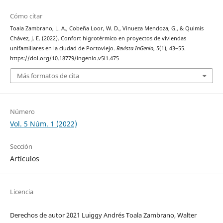
Cómo citar
Toala Zambrano, L. A., Cobeña Loor, W. D., Vinueza Mendoza, G., & Quimis
Chávez, J. E. (2022). Confort higrotérmico en proyectos de viviendas
unifamiliares en la ciudad de Portoviejo.
Revista InGenio
,
5
(1), 43–55.
https://doi.org/10.18779/ingenio.v5i1.475
Más formatos de cita
Número
Vol. 5 Núm. 1 (2022)
Sección
Artículos
Licencia
Derechos de autor 2021 Luiggy Andrés Toala Zambrano, Walter