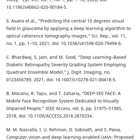
10.1186/s40662-020-00184-5.
S. Asano et al., “Predicting the central 10 degrees visual
field in glaucoma by applying a deep learning algorithm to
optical coherence tomography images,” Sci. Rep., vol. 11,
no. 1, pp. 1–10, 2021, doi: 10.1038/s41598-020-79494-6.
C. Bhardwaj, S. Jain, and M. Sood, “Deep Learning–Based
Diabetic Retinopathy Severity Grading System Employing
Quadrant Ensemble Model,” J. Digit. Imaging, no.
0123456789, 2021, doi: 10.1007/s10278-021-00418-5.
B. Mocanu, R. Tapu, and T. Zaharia, “DEEP-SEE FACE: A
Mobile Face Recognition System Dedicated to Visually
Impaired People,” IEEE Access, vol. 6, pp. 51975–51985,
2018, doi: 10.1109/ACCESS.2018.2870334.
M. M. Nasralla, I. U. Rehman, D. Sobnath, and S. Paiva,
Computer vision and deep learning-enabled UAVs: Proposed