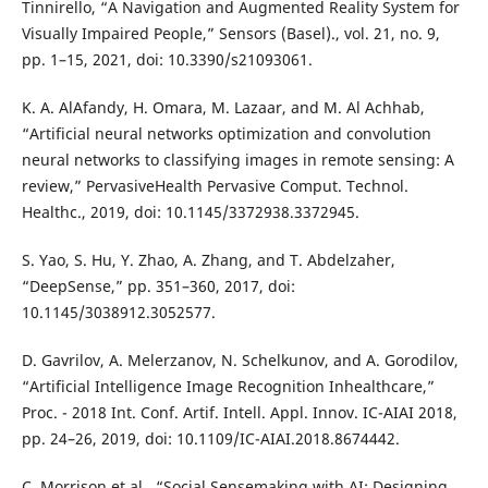
Tinnirello, “A Navigation and Augmented Reality System for
Visually Impaired People,” Sensors (Basel)., vol. 21, no. 9,
pp. 1–15, 2021, doi: 10.3390/s21093061.
K. A. AlAfandy, H. Omara, M. Lazaar, and M. Al Achhab,
“Artificial neural networks optimization and convolution
neural networks to classifying images in remote sensing: A
review,” PervasiveHealth Pervasive Comput. Technol.
Healthc., 2019, doi: 10.1145/3372938.3372945.
S. Yao, S. Hu, Y. Zhao, A. Zhang, and T. Abdelzaher,
“DeepSense,” pp. 351–360, 2017, doi:
10.1145/3038912.3052577.
D. Gavrilov, A. Melerzanov, N. Schelkunov, and A. Gorodilov,
“Artificial Intelligence Image Recognition Inhealthcare,”
Proc. - 2018 Int. Conf. Artif. Intell. Appl. Innov. IC-AIAI 2018,
pp. 24–26, 2019, doi: 10.1109/IC-AIAI.2018.8674442.
C. Morrison et al., “Social Sensemaking with AI: Designing