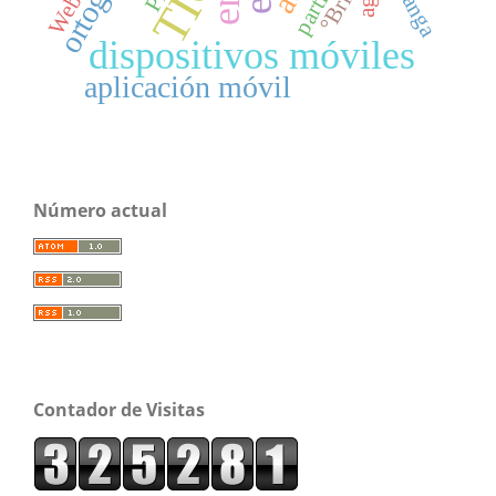
TIC
malanga
°Brix
dispositivos móviles
aplicación móvil
Número actual
Contador de Visitas