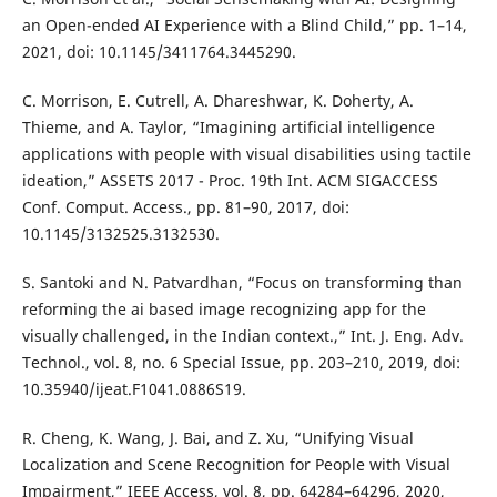
an Open-ended AI Experience with a Blind Child,” pp. 1–14,
2021, doi: 10.1145/3411764.3445290.
C. Morrison, E. Cutrell, A. Dhareshwar, K. Doherty, A.
Thieme, and A. Taylor, “Imagining artificial intelligence
applications with people with visual disabilities using tactile
ideation,” ASSETS 2017 - Proc. 19th Int. ACM SIGACCESS
Conf. Comput. Access., pp. 81–90, 2017, doi:
10.1145/3132525.3132530.
S. Santoki and N. Patvardhan, “Focus on transforming than
reforming the ai based image recognizing app for the
visually challenged, in the Indian context.,” Int. J. Eng. Adv.
Technol., vol. 8, no. 6 Special Issue, pp. 203–210, 2019, doi:
10.35940/ijeat.F1041.0886S19.
R. Cheng, K. Wang, J. Bai, and Z. Xu, “Unifying Visual
Localization and Scene Recognition for People with Visual
Impairment,” IEEE Access, vol. 8, pp. 64284–64296, 2020,