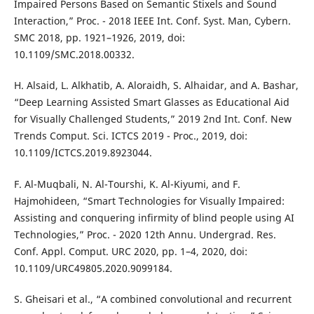
Impaired Persons Based on Semantic Stixels and Sound
Interaction,” Proc. - 2018 IEEE Int. Conf. Syst. Man, Cybern.
SMC 2018, pp. 1921–1926, 2019, doi:
10.1109/SMC.2018.00332.
H. Alsaid, L. Alkhatib, A. Aloraidh, S. Alhaidar, and A. Bashar,
“Deep Learning Assisted Smart Glasses as Educational Aid
for Visually Challenged Students,” 2019 2nd Int. Conf. New
Trends Comput. Sci. ICTCS 2019 - Proc., 2019, doi:
10.1109/ICTCS.2019.8923044.
F. Al-Muqbali, N. Al-Tourshi, K. Al-Kiyumi, and F.
Hajmohideen, “Smart Technologies for Visually Impaired:
Assisting and conquering infirmity of blind people using AI
Technologies,” Proc. - 2020 12th Annu. Undergrad. Res.
Conf. Appl. Comput. URC 2020, pp. 1–4, 2020, doi:
10.1109/URC49805.2020.9099184.
S. Gheisari et al., “A combined convolutional and recurrent