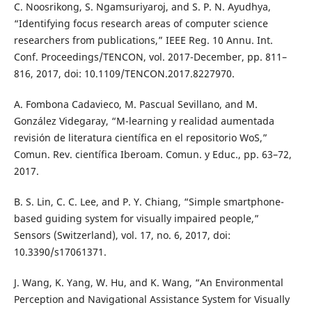
C. Noosrikong, S. Ngamsuriyaroj, and S. P. N. Ayudhya,
“Identifying focus research areas of computer science
researchers from publications,” IEEE Reg. 10 Annu. Int.
Conf. Proceedings/TENCON, vol. 2017-December, pp. 811–
816, 2017, doi: 10.1109/TENCON.2017.8227970.
A. Fombona Cadavieco, M. Pascual Sevillano, and M.
González Videgaray, “M-learning y realidad aumentada
revisión de literatura científica en el repositorio WoS,”
Comun. Rev. científica Iberoam. Comun. y Educ., pp. 63–72,
2017.
B. S. Lin, C. C. Lee, and P. Y. Chiang, “Simple smartphone-
based guiding system for visually impaired people,”
Sensors (Switzerland), vol. 17, no. 6, 2017, doi:
10.3390/s17061371.
J. Wang, K. Yang, W. Hu, and K. Wang, “An Environmental
Perception and Navigational Assistance System for Visually