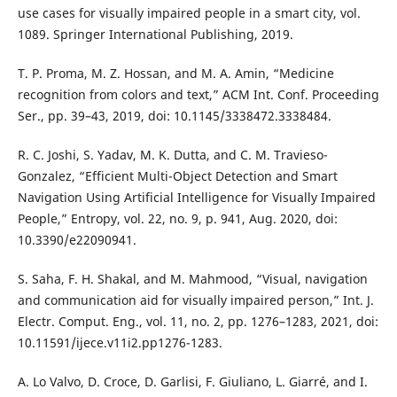
use cases for visually impaired people in a smart city, vol.
1089. Springer International Publishing, 2019.
T. P. Proma, M. Z. Hossan, and M. A. Amin, “Medicine
recognition from colors and text,” ACM Int. Conf. Proceeding
Ser., pp. 39–43, 2019, doi: 10.1145/3338472.3338484.
R. C. Joshi, S. Yadav, M. K. Dutta, and C. M. Travieso-
Gonzalez, “Efficient Multi-Object Detection and Smart
Navigation Using Artificial Intelligence for Visually Impaired
People,” Entropy, vol. 22, no. 9, p. 941, Aug. 2020, doi:
10.3390/e22090941.
S. Saha, F. H. Shakal, and M. Mahmood, “Visual, navigation
and communication aid for visually impaired person,” Int. J.
Electr. Comput. Eng., vol. 11, no. 2, pp. 1276–1283, 2021, doi:
10.11591/ijece.v11i2.pp1276-1283.
A. Lo Valvo, D. Croce, D. Garlisi, F. Giuliano, L. Giarré, and I.