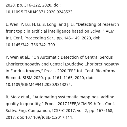
2020, pp. 316–322, 2020, doi:
10.1109/ICIMU49871.2020.9243523.
L. Wen, Y. Lu, H. Li, S. Long, and J. Li, “Detecting of research
front topic in artificial intelligence based on SciVal,” ACM
Int. Conf. Proceeding Ser., pp. 145–149, 2020, doi:
10.1145/3421766.3421799.
Y. Wen et al., “On Automatic Detection of Central Serous
Chorioretinopathy and Central Exudative Chorioretinopathy
in Fundus Images,” Proc. - 2020 IEEE Int. Conf. Bioinforma.
Biomed. BIBM 2020, pp. 1161–1165, 2020, doi:
10.1109/BIBM49941.2020.9313274.
R. Motz et al., “Automating systematic mappings, adding
quality to quantity,” Proc. - 2017 IEEE/ACM 39th Int. Conf.
Softw. Eng. Companion, ICSE-C 2017, vol. 2, pp. 167–168,
2017, doi: 10.1109/ICSE-C.2017.111.