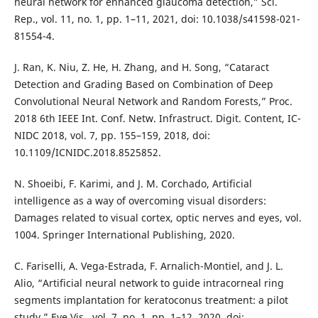
neural network for enhanced glaucoma detection,” Sci.
Rep., vol. 11, no. 1, pp. 1–11, 2021, doi: 10.1038/s41598-021-
81554-4.
J. Ran, K. Niu, Z. He, H. Zhang, and H. Song, “Cataract
Detection and Grading Based on Combination of Deep
Convolutional Neural Network and Random Forests,” Proc.
2018 6th IEEE Int. Conf. Netw. Infrastruct. Digit. Content, IC-
NIDC 2018, vol. 7, pp. 155–159, 2018, doi:
10.1109/ICNIDC.2018.8525852.
N. Shoeibi, F. Karimi, and J. M. Corchado, Artificial
intelligence as a way of overcoming visual disorders:
Damages related to visual cortex, optic nerves and eyes, vol.
1004. Springer International Publishing, 2020.
C. Fariselli, A. Vega-Estrada, F. Arnalich-Montiel, and J. L.
Alio, “Artificial neural network to guide intracorneal ring
segments implantation for keratoconus treatment: a pilot
study,” Eye Vis., vol. 7, no. 1, pp. 1–12, 2020, doi: