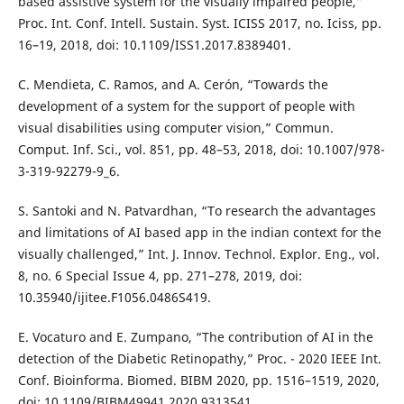
based assistive system for the visually impaired people,”
Proc. Int. Conf. Intell. Sustain. Syst. ICISS 2017, no. Iciss, pp.
16–19, 2018, doi: 10.1109/ISS1.2017.8389401.
C. Mendieta, C. Ramos, and A. Cerón, “Towards the
development of a system for the support of people with
visual disabilities using computer vision,” Commun.
Comput. Inf. Sci., vol. 851, pp. 48–53, 2018, doi: 10.1007/978-
3-319-92279-9_6.
S. Santoki and N. Patvardhan, “To research the advantages
and limitations of AI based app in the indian context for the
visually challenged,” Int. J. Innov. Technol. Explor. Eng., vol.
8, no. 6 Special Issue 4, pp. 271–278, 2019, doi:
10.35940/ijitee.F1056.0486S419.
E. Vocaturo and E. Zumpano, “The contribution of AI in the
detection of the Diabetic Retinopathy,” Proc. - 2020 IEEE Int.
Conf. Bioinforma. Biomed. BIBM 2020, pp. 1516–1519, 2020,
doi: 10.1109/BIBM49941.2020.9313541.