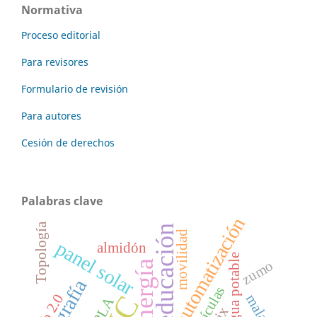
Normativa
Proceso editorial
Para revisores
Formulario de revisión
Para autores
Cesión de derechos
Palabras clave
automatización
Topología
educación
movilidad
panel solar
almidón
agua potable
zumo
energía
ortografía
partículas
Web 2.0
PLA