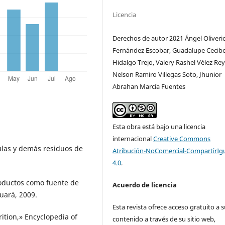
Licencia
Derechos de autor 2021 Ángel Oliveri
Fernández Escobar, Guadalupe Cecibe
Hidalgo Trejo, Valery Rashel Vélez Re
Nelson Ramiro Villegas Soto, Jhunior
Abrahan Marcía Fuentes
Esta obra está bajo una licencia
internacional
Creative Commons
culas y demás residuos de
Atribución-NoComercial-CompartirIg
4.0
.
 productos como fuente de
Acuerdo de licencia
uará, 2009.
Esta revista ofrece acceso gratuito a 
ition,» Encyclopedia of
contenido a través de su sitio web,