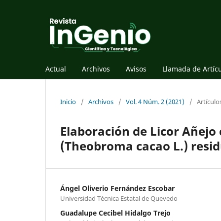
Actual
Archivos
Avisos
Llamada de Artíc
Inicio
/
Archivos
/
Vol. 4 Núm. 2 (2021)
/
Artículo
Elaboración de Licor Añej
(Theobroma cacao L.) residu
Ángel Oliverio Fernández Escobar
Universidad Técnica Estatal de Quevedo
Guadalupe Cecibel Hidalgo Trejo