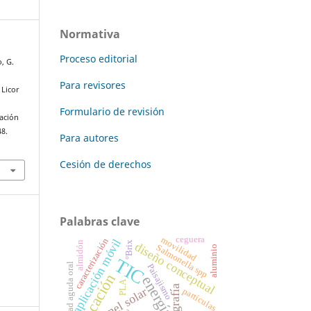
Normativa
Proceso editorial
, G.
&
Para revisores
 Licor
Formulario de revisión
cación
48.
Para autores
Cesión de derechos
Palabras clave
ceguera
movilidad
aplicación móvil
caracterización
almidón
°Brix
diseño conceptual
Salmonella spp
aluminio
TIC
toxicidad aguda oral
Paisajismo
educación
energía
PLA
ortografía
panel solar
partículas