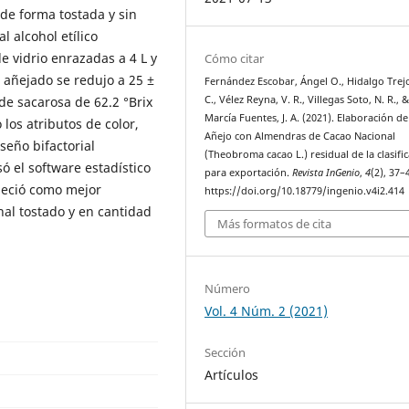
 de forma tostada y sin
l alcohol etílico
e vidrio enrazadas a 4 L y
Cómo citar
 añejado se redujo a 25 ±
Fernández Escobar, Ángel O., Hidalgo Trejo
de sacarosa de 62.2 °Brix
C., Vélez Reyna, V. R., Villegas Soto, N. R., 
Marcía Fuentes, J. A. (2021). Elaboración de
 los atributos de color,
Añejo con Almendras de Cacao Nacional
seño bifactorial
(Theobroma cacao L.) residual de la clasifi
ó el software estadístico
para exportación.
Revista InGenio
,
4
(2), 37–
bleció como mejor
https://doi.org/10.18779/ingenio.v4i2.414
al tostado y en cantidad
Más formatos de cita
Número
Vol. 4 Núm. 2 (2021)
Sección
Artículos