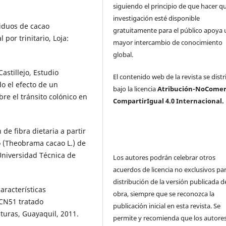
siguiendo el principio de que hacer qu
investigación esté disponible
siduos de cacao
gratuitamente para el público apoya 
por trinitario, Loja:
mayor intercambio de conocimiento
global.
Castillejo, Estudio
El contenido web de la revista se dist
o el efecto de un
bajo la licencia
Atribución-NoComerc
re el tránsito colónico en
CompartirIgual 4.0 Internacional.
 de fibra dietaria a partir
ao (Theobrama cacao L.) de
Universidad Técnica de
Los autores podrán celebrar otros
acuerdos de licencia no exclusivos par
distribución de la versión publicada de
características
obra, siempre que se reconozca la
CCN51 tratado
publicación inicial en esta revista. Se
turas, Guayaquil, 2011.
permite y recomienda que los autore