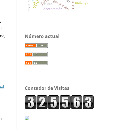
agua potable
malanga
zumo
decantación
o
l
Número actual
yna,
ual
Contador de Visitas
su