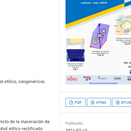
ol etílico, congenéricos
PDF
HTML
EPUB
efecto de la maceración de
Publicado
ol etílico rectificado
2021-07-13