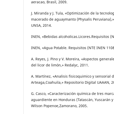
aeracao, Brasil, 2009.
J. Miranda y J. Tula, «Optimización de la tecnolo
macerado de aguaymanto (Physalis Peruviana),» 
UNSA, 2014.
INEN, «Bebidas alcoholicas.Licores.Requisitos (
INEN, «Agua Potable. Requisitos (NTE INEN 1108
A. Reyes, J. Pino y V. Moreira, «Aspectos general
del licor de limón,» Redalyc, 2011.
A. Martínez, «Analisis fisicoquimico y sensorial 
Arteaga,Coahuila,» Repositorio Digital UAAAN, 2
G. Casco, «Caracterización química de tres marc
aguardiente en Honduras (Tatascán, Yuscarán y R
Wilson Popenoe,Zamorano, 2005.