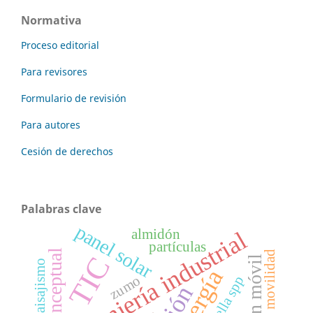
Normativa
Proceso editorial
Para revisores
Formulario de revisión
Para autores
Cesión de derechos
Palabras clave
panel solar
ingeniería industrial
almidón
partículas
movilidad
TIC
Paisajismo
energía
zumo