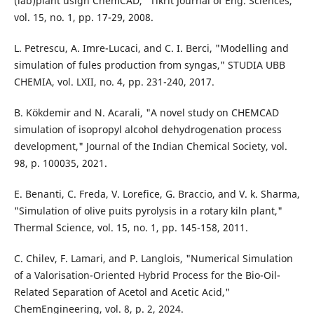
(lab)plant usign ChemCAD," Tikrit Journal of Eng. Sciences,
vol. 15, no. 1, pp. 17-29, 2008.
L. Petrescu, A. Imre-Lucaci, and C. I. Berci, "Modelling and
simulation of fules production from syngas," STUDIA UBB
CHEMIA, vol. LXII, no. 4, pp. 231-240, 2017.
B. Kökdemir and N. Acarali, "A novel study on CHEMCAD
simulation of isopropyl alcohol dehydrogenation process
development," Journal of the Indian Chemical Society, vol.
98, p. 100035, 2021.
E. Benanti, C. Freda, V. Lorefice, G. Braccio, and V. k. Sharma,
"Simulation of olive puits pyrolysis in a rotary kiln plant,"
Thermal Science, vol. 15, no. 1, pp. 145-158, 2011.
C. Chilev, F. Lamari, and P. Langlois, "Numerical Simulation
of a Valorisation-Oriented Hybrid Process for the Bio-Oil-
Related Separation of Acetol and Acetic Acid,"
ChemEngineering, vol. 8, p. 2, 2024.