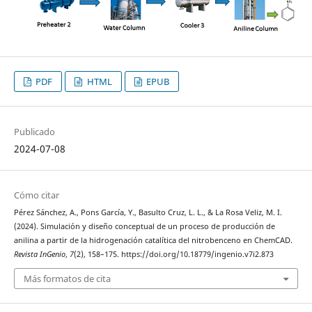
PDF
HTML
EPUB
Publicado
2024-07-08
Cómo citar
Pérez Sánchez, A., Pons García, Y., Basulto Cruz, L. L., & La Rosa Veliz, M. I.
(2024). Simulación y diseño conceptual de un proceso de producción de
anilina a partir de la hidrogenación catalítica del nitrobenceno en ChemCAD.
Revista InGenio
,
7
(2), 158–175. https://doi.org/10.18779/ingenio.v7i2.873
Más formatos de cita