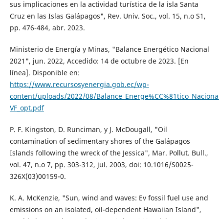
sus implicaciones en la actividad turística de la isla Santa
Cruz en las Islas Galápagos", Rev. Univ. Soc., vol. 15, n.o S1,
pp. 476-484, abr. 2023.
Ministerio de Energía y Minas, "Balance Energético Nacional
2021", jun. 2022, Accedido: 14 de octubre de 2023. [En
línea]. Disponible en:
https://www.recursosyenergia.gob.ec/wp-
content/uploads/2022/08/Balance_Energe%CC%81tico_Naciona
VF_opt.pdf
P. F. Kingston, D. Runciman, y J. McDougall, "Oil
contamination of sedimentary shores of the Galápagos
Islands following the wreck of the Jessica", Mar. Pollut. Bull.,
vol. 47, n.o 7, pp. 303-312, jul. 2003, doi: 10.1016/S0025-
326X(03)00159-0.
K. A. McKenzie, "Sun, wind and waves: Ev fossil fuel use and
emissions on an isolated, oil-dependent Hawaiian Island",