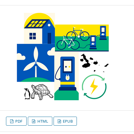
PDF
HTML
EPUB