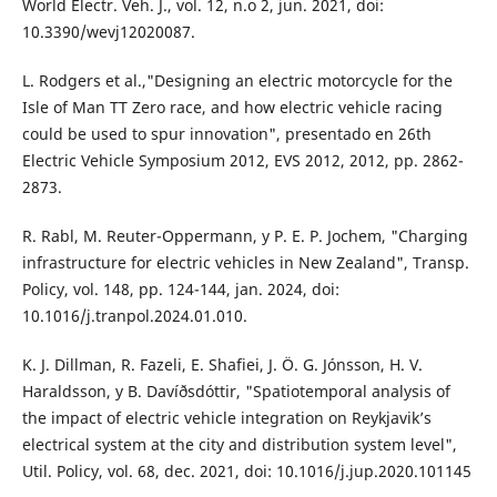
World Electr. Veh. J., vol. 12, n.o 2, jun. 2021, doi:
10.3390/wevj12020087.
L. Rodgers et al.,"Designing an electric motorcycle for the
Isle of Man TT Zero race, and how electric vehicle racing
could be used to spur innovation", presentado en 26th
Electric Vehicle Symposium 2012, EVS 2012, 2012, pp. 2862-
2873.
R. Rabl, M. Reuter-Oppermann, y P. E. P. Jochem, "Charging
infrastructure for electric vehicles in New Zealand", Transp.
Policy, vol. 148, pp. 124-144, jan. 2024, doi:
10.1016/j.tranpol.2024.01.010.
K. J. Dillman, R. Fazeli, E. Shafiei, J. Ö. G. Jónsson, H. V.
Haraldsson, y B. Davíðsdóttir, "Spatiotemporal analysis of
the impact of electric vehicle integration on Reykjavik’s
electrical system at the city and distribution system level",
Util. Policy, vol. 68, dec. 2021, doi: 10.1016/j.jup.2020.101145