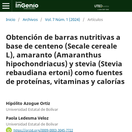
Inicio
/
Archivos
/
Vol. 7 Núm. 1 (2024)
/
Artículos
Obtención de barras nutritivas a
base de centeno (Secale cereale
L), amaranto (Amaranthus
hipochondriacus) y stevia (Stevia
rebaudiana ertoni) como fuentes
de proteínas, vitaminas y calorías
Hipólito Azogue Ortiz
Universidad Estatal de Bolívar
Paola Ledesma Veloz
Universidad Estatal de Bolivar
https://orcid.org/0009-0003-3045-7722