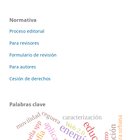
Normativa
Proceso editorial
Para revisores
Formulario de revisión
Para autores
Cesión de derechos
Palabras clave
ceguera
movilidad
caracterización
Salmonella spp
Web 2.0
energía
zumo