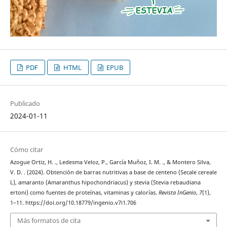
PDF
HTML
EPUB
Publicado
2024-01-11
Cómo citar
Azogue Ortiz, H. ., Ledesma Veloz, P., García Muñoz, I. M. ., & Montero Silva,
V. D. . (2024). Obtención de barras nutritivas a base de centeno (Secale cereale
L), amaranto (Amaranthus hipochondriacus) y stevia (Stevia rebaudiana
ertoni) como fuentes de proteínas, vitaminas y calorías.
Revista InGenio
,
7
(1),
1–11. https://doi.org/10.18779/ingenio.v7i1.706
Más formatos de cita