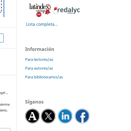
Lista completa...
Información
Para lectores/as
Para autores/as
Para bibliotecarios/as
gel .,
s
Síganos
 máxima
Genio
,