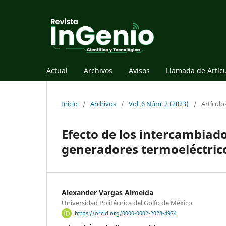
Actual
Archivos
Avisos
Llamada de Artíc
Inicio
/
Archivos
/
Vol. 6 Núm. 2 (2023)
/
Artículo
Efecto de los intercambiad
generadores termoeléctric
Alexander Vargas Almeida
Universidad Politécnica del Golfo de México
https://orcid.org/0000-0002-2028-4974