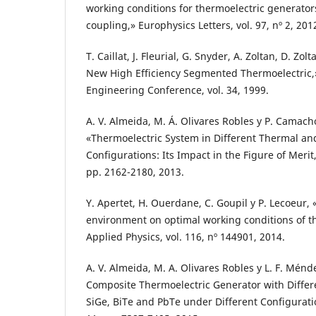
working conditions for thermoelectric generators
coupling,» Europhysics Letters, vol. 97, nº 2, 201
T. Caillat, J. Fleurial, G. Snyder, A. Zoltan, D. Zo
New High Efficiency Segmented Thermoelectric,
Engineering Conference, vol. 34, 1999.
A. V. Almeida, M. Á. Olivares Robles y P. Camac
«Thermoelectric System in Different Thermal and
Configurations: Its Impact in the Figure of Merit,»
pp. 2162-2180, 2013.
Y. Apertet, H. Ouerdane, C. Goupil y P. Lecoeur,
environment on optimal working conditions of th
Applied Physics, vol. 116, nº 144901, 2014.
A. V. Almeida, M. A. Olivares Robles y L. F. Mén
Composite Thermoelectric Generator with Diffe
SiGe, BiTe and PbTe under Different Configuratio