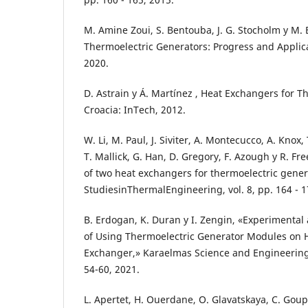
M. Amine Zoui, S. Bentouba, J. G. Stocholm y M.
Thermoelectric Generators: Progress and Applicat
2020.
D. Astrain y Á. Martínez , Heat Exchangers for T
Croacia: InTech, 2012.
W. Li, M. Paul, J. Siviter, A. Montecucco, A. Knox,
T. Mallick, G. Han, D. Gregory, F. Azough y R. F
of two heat exchangers for thermoelectric gener
StudiesinThermalEngineering, vol. 8, pp. 164 - 1
B. Erdogan, K. Duran y I. Zengin, «Experimental
of Using Thermoelectric Generator Modules on 
Exchanger,» Karaelmas Science and Engineering J
54-60, 2021.
L. Apertet, H. Ouerdane, O. Glavatskaya, C. Goup