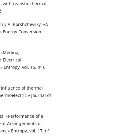
 with realistic thermal
2.
ltan y A. Borshchevsky, «A
» Energy Conversion
ho Medina,
 Electrical
 Entropy, vol. 15, nº 6,
 «Influence of thermal
ermoelectric,» Journal of
dez, «Performance of a
rent Arrangements of
ns,» Entropy, vol. 17, nº