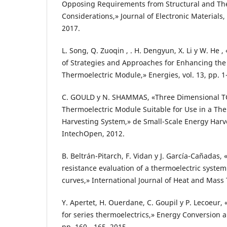
Opposing Requirements from Structural and Th
Considerations,» Journal of Electronic Materials, v
2017.
L. Song, Q. Zuoqin , . H. Dengyun, X. Li y W. He
of Strategies and Approaches for Enhancing the
Thermoelectric Module,» Energies, vol. 13, pp. 1
C. GOULD y N. SHAMMAS, «Three Dimensional TC
Thermoelectric Module Suitable for Use in a Th
Harvesting System,» de Small-Scale Energy Harve
IntechOpen, 2012.
B. Beltrán-Pitarch, F. Vidan y J. García-Cañadas,
resistance evaluation of a thermoelectric system
curves,» International Journal of Heat and Mass T
Y. Apertet, H. Ouerdane, C. Goupil y P. Lecoeur,
for series thermoelectrics,» Energy Conversion 
pp. 160 - 165, 2015.