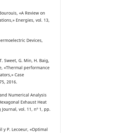
 Bourouis, «A Review on
ions,» Energies, vol. 13,
hermoelectric Devices,
 T. Sweet, G. Min, H. Baig,
ree, «Thermal performance
ators,» Case
75, 2016.
 and Numerical Analysis
Hexagonal Exhaust Heat
ournal, vol. 11, nº 1, pp.
il y P. Lecoeur, «Optimal