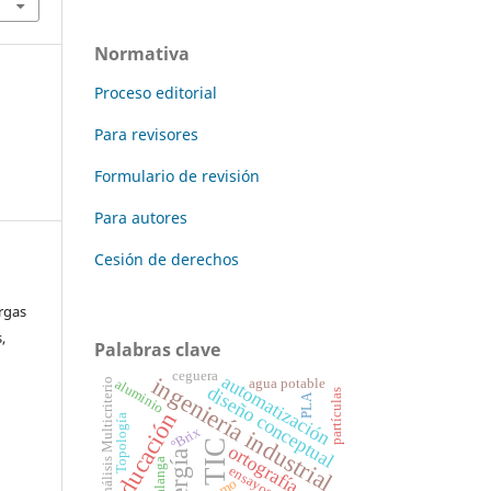
Normativa
Proceso editorial
Para revisores
Formulario de revisión
Para autores
Cesión de derechos
rgas
,
Palabras clave
ceguera
automatización
ingeniería industrial
aluminio
agua potable
Análisis Multicriterio
diseño conceptual
partículas
PLA
educación
Topología
°Brix
TIC
ortografía
energía
malanga
zumo