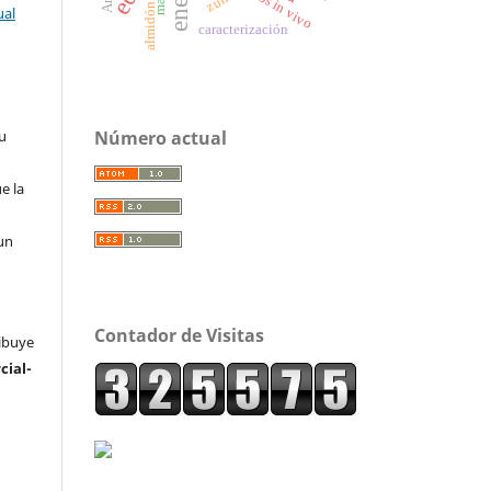
ensayos in vivo
almidón
ual
caracterización
Número actual
su
e la
un
Contador de Visitas
ribuye
ial-