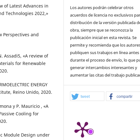
ew of Latest Advances in
Los autores podrán celebrar otros
and Technologies 2022,»
acuerdos de licencia no exclusivos par
distribución de la versión publicada de
obra, siempre que se reconozca la
w Perspectives and
publicación inicial en esta revista. Se
permite y recomienda que los autore
publiquen sus trabajos en línea antes
 N. Assadi5, «A review of
durante el proceso de envío, lo que 
aterials for Renewable
generar intercambios interesantes y
020.
aumentar las citas del trabajo publica
«THERMOELECTRIC ENERGY
tute, Reino Unido, 2020.
tweet
compartir
rmona y P. Mauricio , «A
assive Cooling for
020.
ric Module Design under