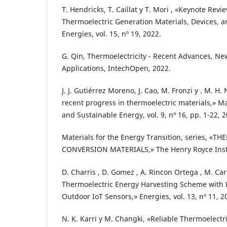
T. Hendricks, T. Caillat y T. Mori , «Keynote Revi
Thermoelectric Generation Materials, Devices, 
Energies, vol. 15, nº 19, 2022.
G. Qin, Thermoelectricity - Recent Advances, Ne
Applications, IntechOpen, 2022.
J. J. Gutiérrez Moreno, J. Cao, M. Fronzi y . M. H.
recent progress in thermoelectric materials,» M
and Sustainable Energy, vol. 9, nº 16, pp. 1-22, 2
Materials for the Energy Transition, series, 
CONVERSION MATERIALS,» The Henry Royce Insti
D. Charris , D. Gomez , A. Rincon Ortega , M. Ca
Thermoelectric Energy Harvesting Scheme with P
Outdoor IoT Sensors,» Energies, vol. 13, nº 11, 2
N. K. Karri y M. Changki, «Reliable Thermoelect