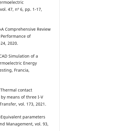
ermoelectric
ol. 47, nº 6, pp. 1-17,
 , «A Comprehensive Review
 Performance of
-24, 2020.
AD Simulation of a
ermoelectric Energy
sting, Francia,
 «Thermal contact
 by means of three I-V
ransfer, vol. 173, 2021.
 «Equivalent parameters
and Management, vol. 93,