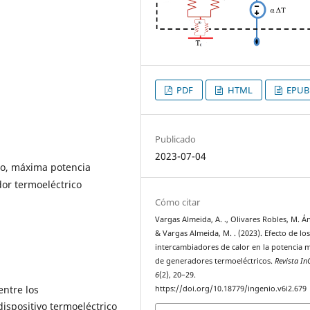
PDF
HTML
EPUB
Publicado
2023-07-04
to, máxima potencia
dor termoeléctrico
Cómo citar
Vargas Almeida, A. ., Olivares Robles, M. Án
& Vargas Almeida, M. . (2023). Efecto de lo
intercambiadores de calor en la potencia
de generadores termoeléctricos.
Revista In
6
(2), 20–29.
entre los
https://doi.org/10.18779/ingenio.v6i2.679
dispositivo termoeléctrico