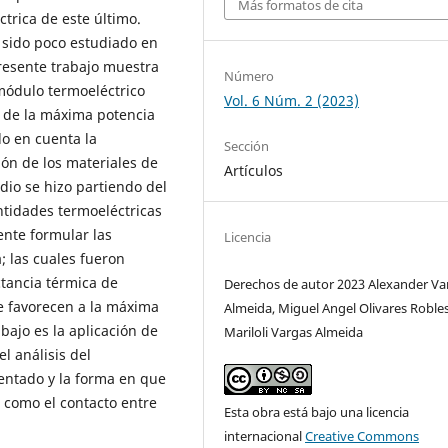
Más formatos de cita
ctrica de este último.
 sido poco estudiado en
resente trabajo muestra
Número
módulo termoeléctrico
Vol. 6 Núm. 2 (2023)
 de la máxima potencia
o en cuenta la
Sección
ón de los materiales de
Artículos
io se hizo partiendo del
ntidades termoeléctricas
ente formular las
Licencia
; las cuales fueron
ctancia térmica de
Derechos de autor 2023 Alexander Va
e favorecen a la máxima
Almeida, Miguel Angel Olivares Robles
abajo es la aplicación de
Mariloli Vargas Almeida
l análisis del
ntado y la forma en que
 como el contacto entre
Esta obra está bajo una licencia
internacional
Creative Commons