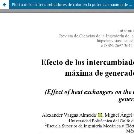
Efecto de los intercambiadores de calor en la potencia máxima de generadores termoeléctricos