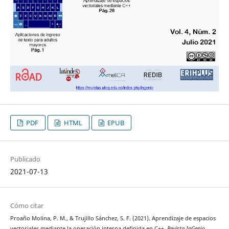
PDF
HTML
EPUB
Publicado
2021-07-13
Cómo citar
Proaño Molina, P. M., & Trujillo Sánchez, S. F. (2021). Aprendizaje de espacios
vectoriales mediante la operación interna definida en C++.
Revista InGenio
,