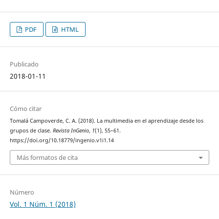
PDF
HTML
Publicado
2018-01-11
Cómo citar
Tomalá Campoverde, C. A. (2018). La multimedia en el aprendizaje desde los
grupos de clase.
Revista InGenio
,
1
(1), 55–61.
https://doi.org/10.18779/ingenio.v1i1.14
Más formatos de cita
Número
Vol. 1 Núm. 1 (2018)