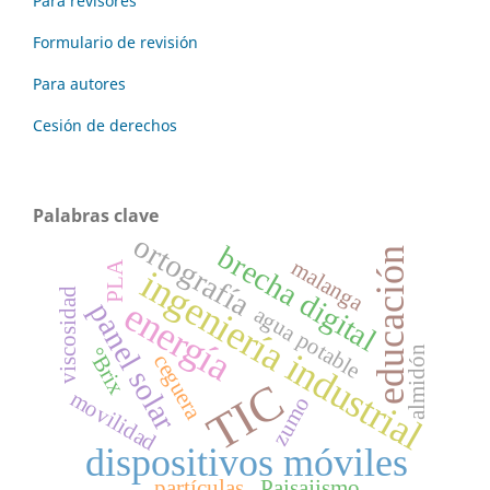
Para revisores
Formulario de revisión
Para autores
Cesión de derechos
Palabras clave
ortografía
brecha digital
educación
malanga
PLA
ingeniería industrial
viscosidad
energía
panel solar
agua potable
°Brix
almidón
ceguera
TIC
movilidad
zumo
dispositivos móviles
partículas
Paisajismo