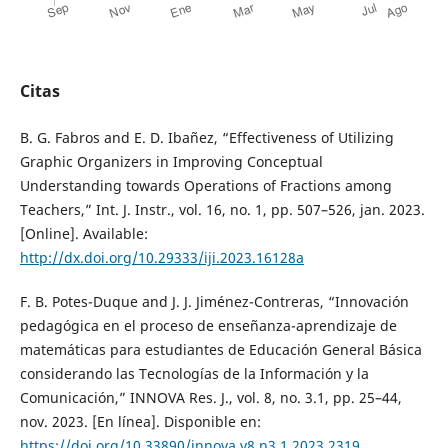
Citas
B. G. Fabros and E. D. Ibañez, “Effectiveness of Utilizing
Graphic Organizers in Improving Conceptual
Understanding towards Operations of Fractions among
Teachers,” Int. J. Instr., vol. 16, no. 1, pp. 507–526, jan. 2023.
[Online]. Available:
http://dx.doi.org/10.29333/iji.2023.16128a
F. B. Potes-Duque and J. J. Jiménez-Contreras, “Innovación
pedagógica en el proceso de enseñanza-aprendizaje de
matemáticas para estudiantes de Educación General Básica
considerando las Tecnologías de la Información y la
Comunicación,” INNOVA Res. J., vol. 8, no. 3.1, pp. 25–44,
nov. 2023. [En línea]. Disponible en:
https://doi.org/10.33890/innova.v8.n3.1.2023.2319
.