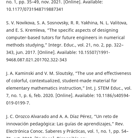
no. 1, pp. 35–49, nov. 2021. [Online]. Available:
10.1177/0731948719887341
S. V. Novikova, S. A. Sosnovsky, R. R. Yakhina, N. L. Valitova,
and E. S. Kremleva, “The specific aspects of designing
computer-based tutors for future engineers in numerical
methods studying,” Integr. Educ., vol. 21, no. 2, pp. 322–
343, jun. 2017. [Online]. Available: 10.15507/1991-
9468.087.021.201702.322-343
J. A. Kaminski and V. M. Sloutsky, “The use and effectiveness
of colorful, contextualized, student-made material for
elementary mathematics instruction,” Int. J. STEM Educ., vol.
7, no. 1, p. 6, feb. 2020. [Online]. Available: 10.1186/s40594-
019-0199-7.
J. C. Orozco Alvarado and A. A. Díaz Pérez, “Un reto de
innovación pedagógica: Las guías de aprendizajes,” Rev.
Electrónica Conoc. Saberes y Prácticas, vol. 1, no. 1, pp. 54–