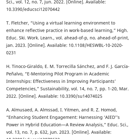
Sci., vol. 12, no. 7, jun. 2022. [Online]. Available:
10.3390/educsci12070442
T. Fletcher, “Using a virtual learning environment to
enhance reflective practice in work-based learning,” High.
Educ. Ski. Work. Learn., vol. ahead-of-p, no. ahead-of-print,
jan. 2023. [Online]. Available: 10.1108/HESWBL-10-2020-
0231
H. Tinoco-Giraldo, E. M. Torrecilla Sánchez, and F. J. García-
Peñalvo, “E-Mentoring Pilot Program in Academic
Internships: Effectiveness in Improving Participants’
Competencies,” Sustainability, vol. 14, no. 7, pp. 1-20, Mar.
2022. [Online]. Available: 10.3390/su14074025
A. Almusaed, A. Almssad, I. Yitmen, and R. Z. Homod,
“Enhancing Student Engagement: Harnessing ‘AIED’’s
Power in Hybrid Education—A Review Analysis,” Educ. Sci.,
vol. 13, no. 7, p. 632, jun. 2023. [Online]. Available: