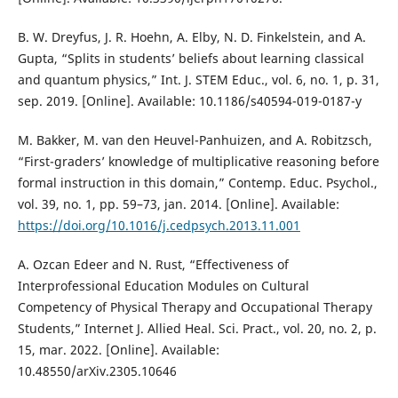
B. W. Dreyfus, J. R. Hoehn, A. Elby, N. D. Finkelstein, and A.
Gupta, “Splits in students’ beliefs about learning classical
and quantum physics,” Int. J. STEM Educ., vol. 6, no. 1, p. 31,
sep. 2019. [Online]. Available: 10.1186/s40594-019-0187-y
M. Bakker, M. van den Heuvel-Panhuizen, and A. Robitzsch,
“First-graders’ knowledge of multiplicative reasoning before
formal instruction in this domain,” Contemp. Educ. Psychol.,
vol. 39, no. 1, pp. 59–73, jan. 2014. [Online]. Available:
https://doi.org/10.1016/j.cedpsych.2013.11.001
A. Ozcan Edeer and N. Rust, “Effectiveness of
Interprofessional Education Modules on Cultural
Competency of Physical Therapy and Occupational Therapy
Students,” Internet J. Allied Heal. Sci. Pract., vol. 20, no. 2, p.
15, mar. 2022. [Online]. Available:
10.48550/arXiv.2305.10646