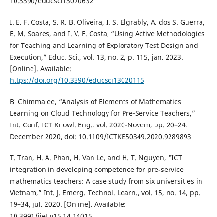
10.3390/educsci13070632
I. E. F. Costa, S. R. B. Oliveira, I. S. Elgrably, A. dos S. Guerra,
E. M. Soares, and I. V. F. Costa, “Using Active Methodologies
for Teaching and Learning of Exploratory Test Design and
Execution,” Educ. Sci., vol. 13, no. 2, p. 115, jan. 2023.
[Online]. Available:
https://doi.org/10.3390/educsci13020115
B. Chimmalee, “Analysis of Elements of Mathematics
Learning on Cloud Technology for Pre-Service Teachers,”
Int. Conf. ICT Knowl. Eng., vol. 2020-Novem, pp. 20–24,
December 2020, doi: 10.1109/ICTKE50349.2020.9289893
T. Tran, H. A. Phan, H. Van Le, and H. T. Nguyen, “ICT
integration in developing competence for pre-service
mathematics teachers: A case study from six universities in
Vietnam,” Int. J. Emerg. Technol. Learn., vol. 15, no. 14, pp.
19–34, jul. 2020. [Online]. Available:
10.3991/ijet.v15i14.14015