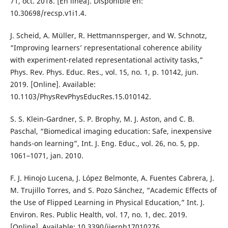
71, oct. 2018. [En línea]. Disponible en:
10.30698/recsp.v1i1.4.
J. Scheid, A. Müller, R. Hettmannsperger, and W. Schnotz,
“Improving learners’ representational coherence ability
with experiment-related representational activity tasks,”
Phys. Rev. Phys. Educ. Res., vol. 15, no. 1, p. 10142, jun.
2019. [Online]. Available:
10.1103/PhysRevPhysEducRes.15.010142.
S. S. Klein-Gardner, S. P. Brophy, M. J. Aston, and C. B.
Paschal, “Biomedical imaging education: Safe, inexpensive
hands-on learning”, Int. J. Eng. Educ., vol. 26, no. 5, pp.
1061–1071, jan. 2010.
F. J. Hinojo Lucena, J. López Belmonte, A. Fuentes Cabrera, J.
M. Trujillo Torres, and S. Pozo Sánchez, “Academic Effects of
the Use of Flipped Learning in Physical Education,” Int. J.
Environ. Res. Public Health, vol. 17, no. 1, dec. 2019.
[Online]. Available: 10.3390/ijerph17010276.