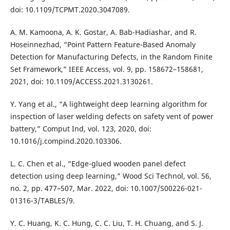
doi: 10.1109/TCPMT.2020.3047089.
A. M. Kamoona, A. K. Gostar, A. Bab-Hadiashar, and R.
Hoseinnezhad, “Point Pattern Feature-Based Anomaly
Detection for Manufacturing Defects, in the Random Finite
Set Framework,” IEEE Access, vol. 9, pp. 158672–158681,
2021, doi: 10.1109/ACCESS.2021.3130261.
Y. Yang et al., “A lightweight deep learning algorithm for
inspection of laser welding defects on safety vent of power
battery,” Comput Ind, vol. 123, 2020, doi:
10.1016/j.compind.2020.103306.
L. C. Chen et al., “Edge-glued wooden panel defect
detection using deep learning,” Wood Sci Technol, vol. 56,
no. 2, pp. 477–507, Mar. 2022, doi: 10.1007/S00226-021-
01316-3/TABLES/9.
Y. C. Huang, K. C. Hung, C. C. Liu, T. H. Chuang, and S. J.