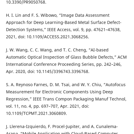
10.3390/PR9050768.
H. I. Lin and F. S. Wibowo, “Image Data Assessment
Approach for Deep Learning-Based Metal Surface Defect-
Detection Systems,” IEEE Access, vol. 9, pp. 47621–47638,
2021, doi: 10.1109/ACCESS.2021.3068256.
J. W. Wang, C. C. Wang, and T. C. Cheng, “AI-based
Automatic Optical Inspection of Glass Bubble Defects,” ACM
International Conference Proceeding Series, pp. 242–246,
Apr. 2020, doi: 10.1145/3396743.3396768.
S. A. Reynoso Farnes, D. M. Tsai, and W. Y. Chiu, “Autofocus
Measurement for Electronic Components Using Deep
Regression,” IEEE Trans Compon Packaging Manuf Technol,
vol. 11, no. 4, pp. 697–707, Apr. 2021, doi:
10.1109/TCPMT.2021.3060809.
J. Llerena-Izquierdo, F. Procel-Jupiter, and A. Cunalema-
Arana, “Mobile Application with Cloud-Based Computer