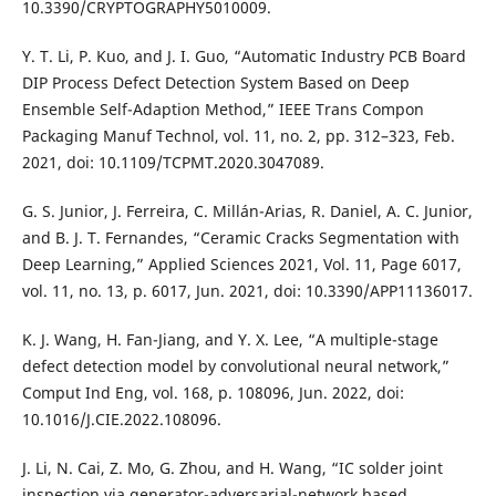
10.3390/CRYPTOGRAPHY5010009.
Y. T. Li, P. Kuo, and J. I. Guo, “Automatic Industry PCB Board
DIP Process Defect Detection System Based on Deep
Ensemble Self-Adaption Method,” IEEE Trans Compon
Packaging Manuf Technol, vol. 11, no. 2, pp. 312–323, Feb.
2021, doi: 10.1109/TCPMT.2020.3047089.
G. S. Junior, J. Ferreira, C. Millán-Arias, R. Daniel, A. C. Junior,
and B. J. T. Fernandes, “Ceramic Cracks Segmentation with
Deep Learning,” Applied Sciences 2021, Vol. 11, Page 6017,
vol. 11, no. 13, p. 6017, Jun. 2021, doi: 10.3390/APP11136017.
K. J. Wang, H. Fan-Jiang, and Y. X. Lee, “A multiple-stage
defect detection model by convolutional neural network,”
Comput Ind Eng, vol. 168, p. 108096, Jun. 2022, doi:
10.1016/J.CIE.2022.108096.
J. Li, N. Cai, Z. Mo, G. Zhou, and H. Wang, “IC solder joint
inspection via generator-adversarial-network based