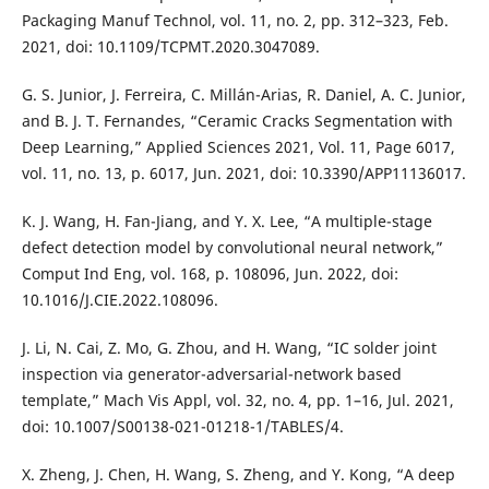
Packaging Manuf Technol, vol. 11, no. 2, pp. 312–323, Feb.
2021, doi: 10.1109/TCPMT.2020.3047089.
G. S. Junior, J. Ferreira, C. Millán-Arias, R. Daniel, A. C. Junior,
and B. J. T. Fernandes, “Ceramic Cracks Segmentation with
Deep Learning,” Applied Sciences 2021, Vol. 11, Page 6017,
vol. 11, no. 13, p. 6017, Jun. 2021, doi: 10.3390/APP11136017.
K. J. Wang, H. Fan-Jiang, and Y. X. Lee, “A multiple-stage
defect detection model by convolutional neural network,”
Comput Ind Eng, vol. 168, p. 108096, Jun. 2022, doi:
10.1016/J.CIE.2022.108096.
J. Li, N. Cai, Z. Mo, G. Zhou, and H. Wang, “IC solder joint
inspection via generator-adversarial-network based
template,” Mach Vis Appl, vol. 32, no. 4, pp. 1–16, Jul. 2021,
doi: 10.1007/S00138-021-01218-1/TABLES/4.
X. Zheng, J. Chen, H. Wang, S. Zheng, and Y. Kong, “A deep