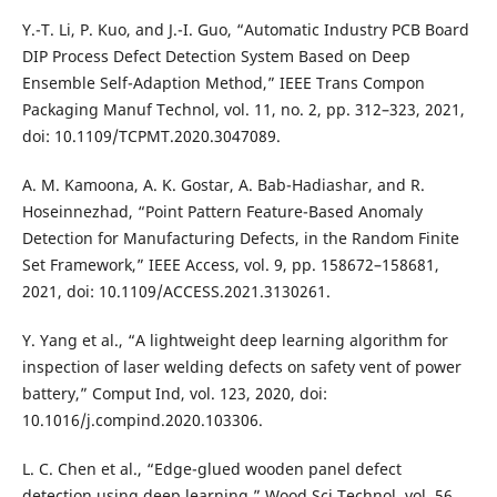
Y.-T. Li, P. Kuo, and J.-I. Guo, “Automatic Industry PCB Board
DIP Process Defect Detection System Based on Deep
Ensemble Self-Adaption Method,” IEEE Trans Compon
Packaging Manuf Technol, vol. 11, no. 2, pp. 312–323, 2021,
doi: 10.1109/TCPMT.2020.3047089.
A. M. Kamoona, A. K. Gostar, A. Bab-Hadiashar, and R.
Hoseinnezhad, “Point Pattern Feature-Based Anomaly
Detection for Manufacturing Defects, in the Random Finite
Set Framework,” IEEE Access, vol. 9, pp. 158672–158681,
2021, doi: 10.1109/ACCESS.2021.3130261.
Y. Yang et al., “A lightweight deep learning algorithm for
inspection of laser welding defects on safety vent of power
battery,” Comput Ind, vol. 123, 2020, doi:
10.1016/j.compind.2020.103306.
L. C. Chen et al., “Edge-glued wooden panel defect
detection using deep learning,” Wood Sci Technol, vol. 56,