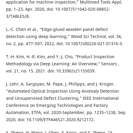
application for machine inspection,” Multimed Tools Appl,
pp. 1–23, Apr. 2020, doi: 10.1007/S11042-020-08852-
3/TABLES/8.
L.-C. Chen et al., “Edge-glued wooden panel defect
detection using deep learning,” Wood Sci Technol, vol. 56,
no. 2, pp. 477–507, 2022, doi: 10.1007/s00226-021-01316-3.
T.-H. Kim, H.-R. Kim, and Y.-J. Cho, “Product Inspection
Methodology via Deep Learning: An Overview,” Sensors ,
vol. 21, no. 15. 2021. doi: 10.3390/s21155039.
J. Lehr, A. Sargsyan, M. Pape, J. Philipps, and J. Krüger,
“Automated Optical Inspection Using Anomaly Detection
and Unsupervised Defect Clustering,” IEEE International
Conference on Emerging Technologies and Factory
Automation, ETFA, vol. 2020-September, pp. 1235–1238, Sep.
2020, doi: 10.1109/ETFA46521.2020.9212172.
X. Zheng, H. Wang, J. Chen, Y. Kong, and S. Zheng, “A