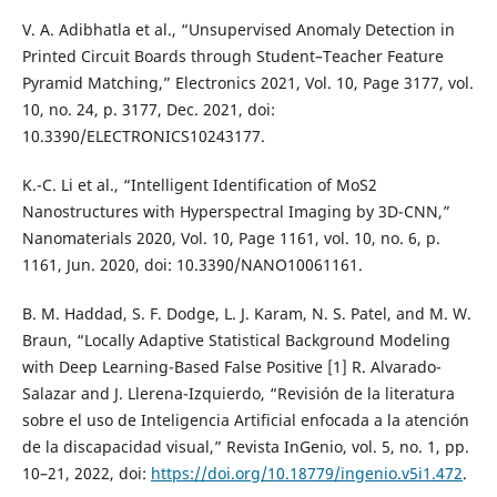
V. A. Adibhatla et al., “Unsupervised Anomaly Detection in
Printed Circuit Boards through Student–Teacher Feature
Pyramid Matching,” Electronics 2021, Vol. 10, Page 3177, vol.
10, no. 24, p. 3177, Dec. 2021, doi:
10.3390/ELECTRONICS10243177.
K.-C. Li et al., “Intelligent Identification of MoS2
Nanostructures with Hyperspectral Imaging by 3D-CNN,”
Nanomaterials 2020, Vol. 10, Page 1161, vol. 10, no. 6, p.
1161, Jun. 2020, doi: 10.3390/NANO10061161.
B. M. Haddad, S. F. Dodge, L. J. Karam, N. S. Patel, and M. W.
Braun, “Locally Adaptive Statistical Background Modeling
with Deep Learning-Based False Positive [1] R. Alvarado-
Salazar and J. Llerena-Izquierdo, “Revisión de la literatura
sobre el uso de Inteligencia Artificial enfocada a la atención
de la discapacidad visual,” Revista InGenio, vol. 5, no. 1, pp.
10–21, 2022, doi:
https://doi.org/10.18779/ingenio.v5i1.472
.