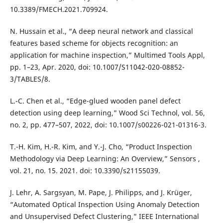
10.3389/FMECH.2021.709924.
N. Hussain et al., “A deep neural network and classical
features based scheme for objects recognition: an
application for machine inspection,” Multimed Tools Appl,
pp. 1–23, Apr. 2020, doi: 10.1007/S11042-020-08852-
3/TABLES/8.
L.-C. Chen et al., “Edge-glued wooden panel defect
detection using deep learning,” Wood Sci Technol, vol. 56,
no. 2, pp. 477–507, 2022, doi: 10.1007/s00226-021-01316-3.
T.-H. Kim, H.-R. Kim, and Y.-J. Cho, “Product Inspection
Methodology via Deep Learning: An Overview,” Sensors ,
vol. 21, no. 15. 2021. doi: 10.3390/s21155039.
J. Lehr, A. Sargsyan, M. Pape, J. Philipps, and J. Krüger,
“Automated Optical Inspection Using Anomaly Detection
and Unsupervised Defect Clustering,” IEEE International