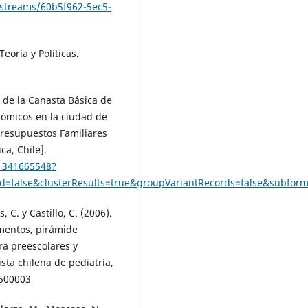
itstreams/60b5f962-5ec5-
eoría y Políticas.
is de la Canasta Básica de
nómicos en la ciudad de
Presupuestos Familiares
ca, Chile].
/1341665548?
ed=false&clusterResults=true&groupVariantRecords=false&subf
, C. y Castillo, C. (2006).
imentos, pirámide
ra preescolares y
sta chilena de pediatría,
0500003