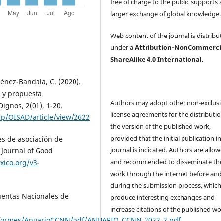
free of charge to the public supports 
larger exchange of global knowledge
Web content of the journal is distribu
under a
Attribution-NonCommerci
ShareAlike 4.0 International.
ménez-Bandala, C. (2020).
 y propuesta
Authors may adopt other non-exclus
Dignos, 2(01), 1-20.
license agreements for the distributio
php/OISAD/article/view/2622
the version of the published work,
provided that the initial publication in
nes de asociación de
journal is indicated. Authors are allo
 Journal of Good
and recommended to disseminate the
ico.org/v3-
work through the internet before an
during the submission process, which
Cuentas Nacionales de
produce interesting exchanges and
increase citations of the published wo
l1/informes/AnuarioCCNN/pdf/ANUARIO_CCNN_2022_2.pdf