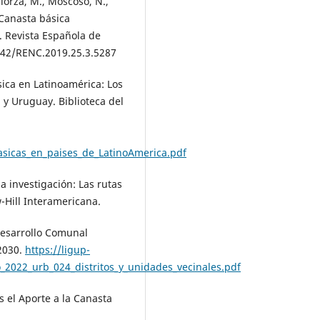
Elorza, M., Moscoso, N.,
. Canasta básica
. Revista Española de
4642/RENC.2019.25.3.5287
sica en Latinoamérica: Los
l y Uruguay. Biblioteca del
asicas_en_paises_de_LatinoAmerica.pdf
a investigación: Las rutas
w-Hill Interamericana.
 Desarrollo Comunal
-2030.
https://ligup-
_2022_urb_024_distritos_y_unidades_vecinales.pdf
es el Aporte a la Canasta