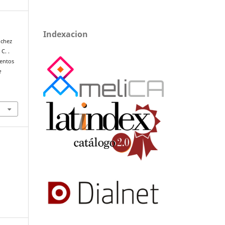
Indexacion
ánchez
C. .
mentos
e