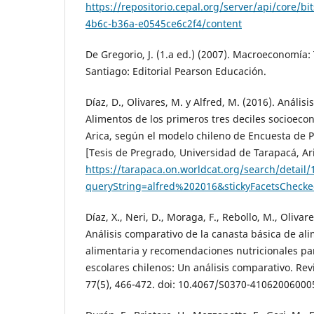
https://repositorio.cepal.org/server/api/core/b
4b6c-b36a-e0545ce6c2f4/content
De Gregorio, J. (1.a ed.) (2007). Macroeconomía: T
Santiago: Editorial Pearson Educación.
Díaz, D., Olivares, M. y Alfred, M. (2016). Anális
Alimentos de los primeros tres deciles socioeco
Arica, según el modelo chileno de Encuesta de 
[Tesis de Pregrado, Universidad de Tarapacá, Ari
https://tarapaca.on.worldcat.org/search/detail
queryString=alfred%202016&stickyFacetsCheck
Díaz, X., Neri, D., Moraga, F., Rebollo, M., Olivares
Análisis comparativo de la canasta básica de al
alimentaria y recomendaciones nutricionales pa
escolares chilenos: Un análisis comparativo. Revi
77(5), 466-472. doi: 10.4067/S0370-4106200600