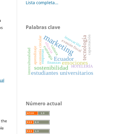
Lista completa...
a
Palabras clave
os
marketing
capacitación
innovación
tecnología
economía circular
evasión fiscal
eficacia
cultura
estrategia
aprendizaje
interculturalidad
empresas
Ecuador
emociones
finanzas
HOTELERÍA
sostenibilidad
estudiantes universitarios
ual
Número actual
s
 the
ble