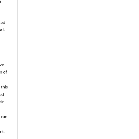
a
.
ted
al-
ive
n of
 this
wed
ir
d
 can
rk.