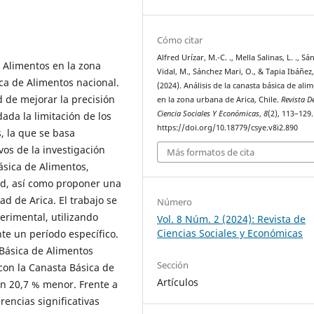
Cómo citar
Alfred Urízar, M.-C. ., Mella Salinas, L. ., S
 Alimentos en la zona
Vidal, M., Sánchez Mari, O., & Tapia Ibáñez, 
ica de Alimentos nacional.
(2024). Análisis de la canasta básica de ali
ad de mejorar la precisión
en la zona urbana de Arica, Chile.
Revista D
Ciencia Sociales Y Económicas
,
8
(2), 113–129.
dada la limitación de los
https://doi.org/10.18779/csye.v8i2.890
, la que se basa
os de la investigación
Más formatos de cita
Básica de Alimentos,
ad, así como proponer una
d de Arica. El trabajo se
Número
erimental, utilizando
Vol. 8 Núm. 2 (2024): Revista de
Ciencias Sociales y Económicas
te un período específico.
 Básica de Alimentos
Sección
on la Canasta Básica de
Artículos
un 20,7 % menor. Frente a
rencias significativas