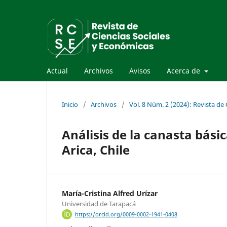
Actual
Archivos
Avisos
Acerca de
Inicio
/
Archivos
/
Vol. 8 Núm. 2 (2024): Revista de
Análisis de la canasta bási
Arica, Chile
María-Cristina Alfred Urízar
Universidad de Tarapacá
https://orcid.org/0009-0002-1941-0408