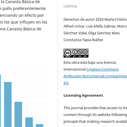
 la Canasta Básica de
Licencia
e pollo preferentemente
denciando un efecto por
Derechos de autor 2024 María-Cristin
es los que influyen en los
Alfred Urízar, Luis Mella Salinas, Marc
una Canasta Básica de
Sánchez Vidal, Olga Sánchez Mari,
Constanza Tapia Ibáñez
Esta obra está bajo una licencia
internacional
Creative Commons
Atribución-NoComercial-CompartirIg
4.0
.
Licensing Agreement
This journal provides free access to it
content through its website following
principle that making research availa