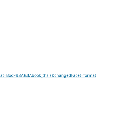
ormat=Book%3A%3Abook_thsis&changedFacet=format