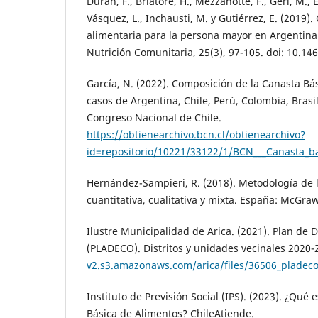
Durán, F., Briatore, H., Mezzanotte, F., Geri, M., 
Vásquez, L., Inchausti, M. y Gutiérrez, E. (2019)
alimentaria para la persona mayor en Argentina
Nutrición Comunitaria, 25(3), 97-105. doi: 10.1
García, N. (2022). Composición de la Canasta Bá
casos de Argentina, Chile, Perú, Colombia, Brasi
Congreso Nacional de Chile.
https://obtienearchivo.bcn.cl/obtienearchivo?
id=repositorio/10221/33122/1/BCN___Canasta_b
Hernández-Sampieri, R. (2018). Metodología de l
cuantitativa, cualitativa y mixta. España: McGra
Ilustre Municipalidad de Arica. (2021). Plan de
(PLADECO). Distritos y unidades vecinales 2020
v2.s3.amazonaws.com/arica/files/36506_pladeco
Instituto de Previsión Social (IPS). (2023). ¿Qué 
Básica de Alimentos? ChileAtiende.