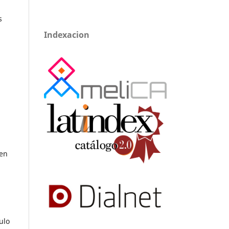
s
Indexacion
.
 en
ulo