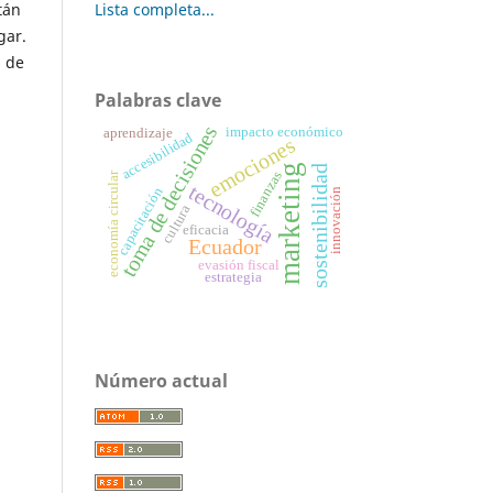
Lista completa...
tán
gar.
s de
Palabras clave
toma de decisiones
impacto económico
aprendizaje
accesibilidad
emociones
marketing
sostenibilidad
finanzas
economía circular
tecnología
capacitación
innovación
cultura
eficacia
Ecuador
evasión fiscal
estrategia
Número actual