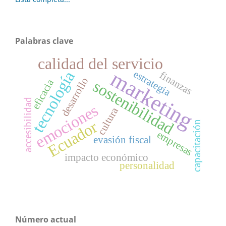
Palabras clave
calidad del servicio
marketing
tecnología
estrategia
finanzas
desarrollo
eficacia
sostenibilidad
accesibilidad
emociones
cultura
Ecuador
capacitación
empresas
evasión fiscal
impacto económico
personalidad
Número actual