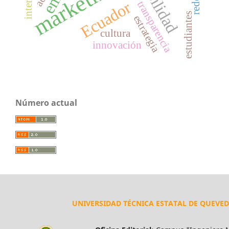
marketing
Ecuador
transparencia
estudiantes
estrategia
cultura
innovación
Número actual
UNIVERSIDAD TÉCNICA ESTATAL DE QUEVE