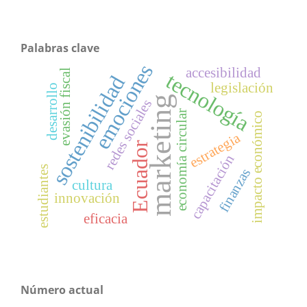
Palabras clave
emociones
accesibilidad
evasión fiscal
tecnología
sostenibilidad
legislación
desarrollo
marketing
redes sociales
economía circular
impacto económico
estrategia
Ecuador
capacitación
estudiantes
finanzas
cultura
innovación
eficacia
Número actual