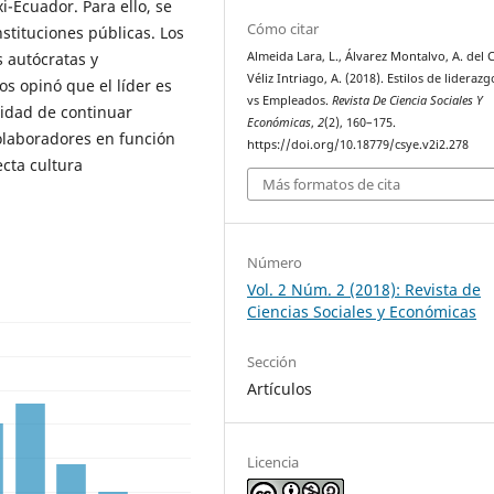
i-Ecuador. Para ello, se
Cómo citar
stituciones públicas. Los
 autócratas y
Almeida Lara, L., Álvarez Montalvo, A. del C
Véliz Intriago, A. (2018). Estilos de liderazg
os opinó que el líder es
vs Empleados.
Revista De Ciencia Sociales Y
sidad de continuar
Económicas
,
2
(2), 160–175.
olaboradores en función
https://doi.org/10.18779/csye.v2i2.278
ecta cultura
Más formatos de cita
Número
Vol. 2 Núm. 2 (2018): Revista de
Ciencias Sociales y Económicas
Sección
Artículos
Licencia