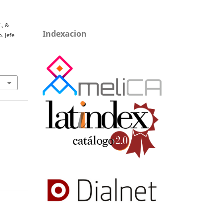
., &
Indexacion
o. Jefe