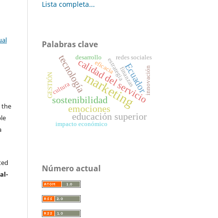
Lista completa...
ual
Palabras clave
tecnología
desarrollo
redes sociales
calidad del servicio
estrategia
eficacia
Ecuador
innovación
finanzas
marketing
GESTIÓN
cultura
s
sostenibilidad
 the
emociones
educación superior
ble
impacto económico
a
.
ted
Número actual
al-