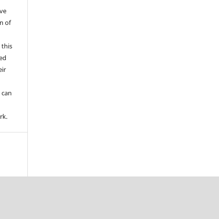
ive
n of
 this
wed
ir
d
 can
rk.