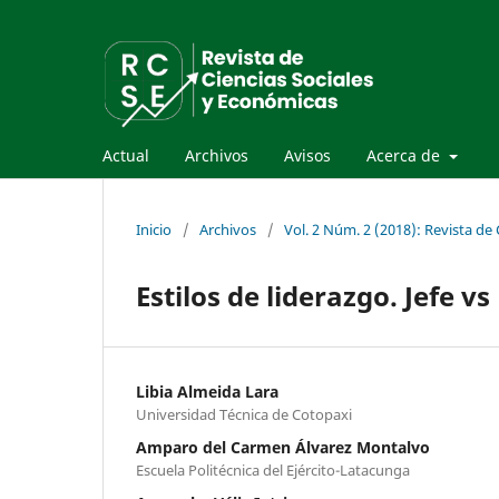
Actual
Archivos
Avisos
Acerca de
Inicio
/
Archivos
/
Vol. 2 Núm. 2 (2018): Revista de
Estilos de liderazgo. Jefe v
Libia Almeida Lara
Universidad Técnica de Cotopaxi
Amparo del Carmen Álvarez Montalvo
Escuela Politécnica del Ejército-Latacunga