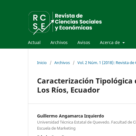
Actual
Archivos
Avisos
Acerca de
Inicio
/
Archivos
/
Vol. 2 Núm. 1 (2018): Revista de
Caracterización Tipológica 
Los Ríos, Ecuador
Guillermo Angamarca Izquierdo
Universidad Técnica Estatal de Quevedo. Facultad de C
Escuela de Marketing