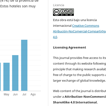
(41%) de la provincia de
Licencia
s. Estos hoteles son muy
Esta obra está bajo una licencia
internacional
Creative Commons
Atribución-NoComercial-CompartirIg
4.0
.
Licensing Agreement
This journal provides free access to it
content through its website following
principle that making research availa
free of charge to the public supports 
larger exchange of global knowledge
Web content of the journal is distribu
under a
Attribution-NonCommerci
ShareAlike 4.0 International.