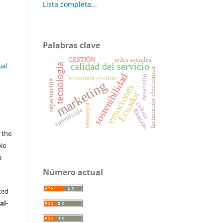
Lista completa...
Palabras clave
GESTIÓN
redes sociales
calidad del servicio
ual
tecnología
facturación electrónica
sostenibilidad
desarrollo
economía circular
capacitación
marketing
emociones
Ecuador
cultura
estrategia
aprendizaje
finanzas
s
 the
ble
a
.
Número actual
ted
al-