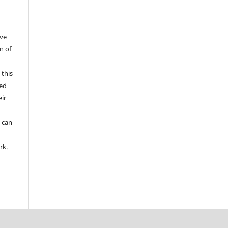
ive
n of
 this
wed
ir
d
 can
rk.