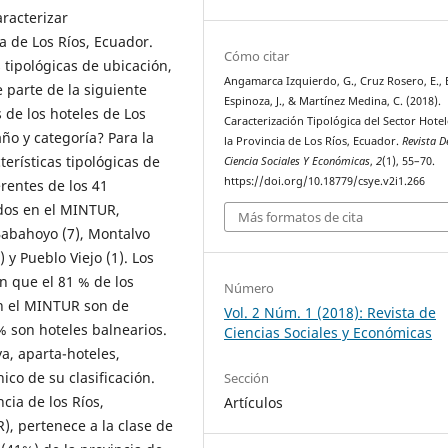
aracterizar
a de Los Ríos, Ecuador.
Cómo citar
 tipológicas de ubicación,
Angamarca Izquierdo, G., Cruz Rosero, E., 
e parte de la siguiente
Espinoza, J., & Martínez Medina, C. (2018).
 de los hoteles de Los
Caracterización Tipológica del Sector Hote
año y categoría? Para la
la Provincia de Los Ríos, Ecuador.
Revista D
terísticas tipológicas de
Ciencia Sociales Y Económicas
,
2
(1), 55–70.
https://doi.org/10.18779/csye.v2i1.266
erentes de los 41
ados en el MINTUR,
Más formatos de cita
 Babahoyo (7), Montalvo
) y Pueblo Viejo (1). Los
an que el 81 % de los
Número
en el MINTUR son de
Vol. 2 Núm. 1 (2018): Revista de
% son hoteles balnearios.
Ciencias Sociales y Económicas
a, aparta-hoteles,
ico de su clasificación.
Sección
ncia de los Ríos,
Artículos
), pertenece a la clase de