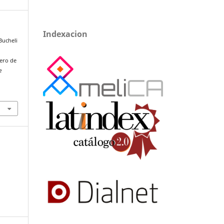
Indexacion
Bucheli
lero de
e