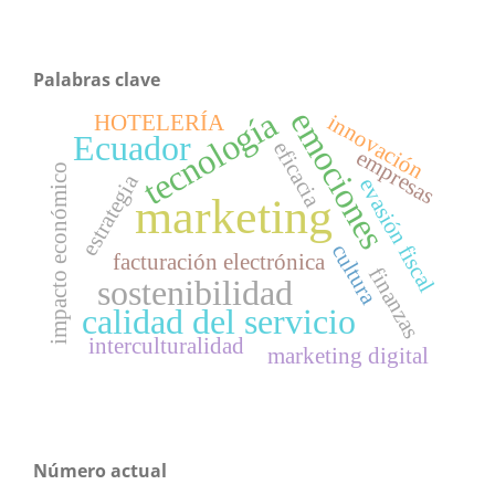
Palabras clave
tecnología
emociones
innovación
HOTELERÍA
Ecuador
eficacia
empresas
impacto económico
estrategia
evasión fiscal
marketing
cultura
facturación electrónica
finanzas
sostenibilidad
calidad del servicio
interculturalidad
marketing digital
Número actual